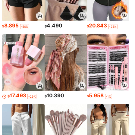
8.895
4.490
20.843
$
$
$
-50%
-25%
17.493
10.390
5.958
$
$
$
-29%
-1%