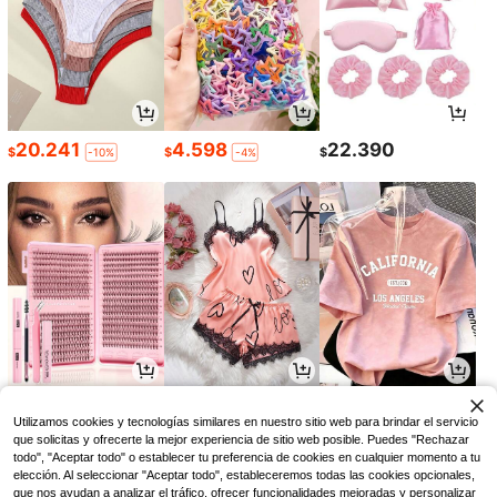
20.241
4.598
22.390
$
$
$
-10%
-4%
7.351
26.855
24.822
$
$
$
-8%
-8%
-3%
Utilizamos cookies y tecnologías similares en nuestro sitio web para brindar el servicio
que solicitas y ofrecerte la mejor experiencia de sitio web posible. Puedes "Rechazar
todo", "Aceptar todo" o establecer tu preferencia de cookies en cualquier momento a tu
elección. Al seleccionar "Aceptar todo", estableceremos todas las cookies opcionales,
que nos ayudan a analizar el tráfico, ofrecer funcionalidades mejoradas y personalizar