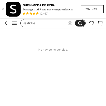
Blusas Para Mujer
SHEIN-MODA DE ROPA
×
Cheese Powder
CONSIGUE
Descarga la APP para más ventajas exclusivas
(2,460)
Vestidos
Vestidos Elegantes Para Fiesta
Vestidos De Baño Mujer
Blusas Para Mujer
Cheese Powder
No hay coincidencias.