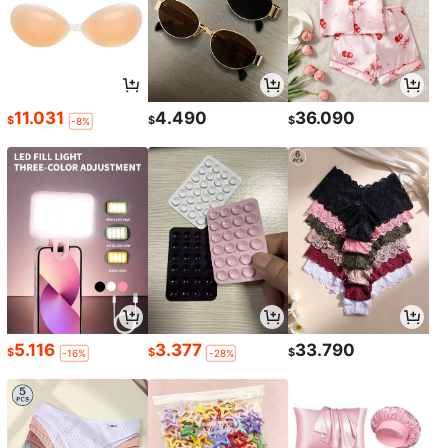
11.031
4.490
36.090
$
$
$
-8%
5.116
3.377
33.790
$
$
$
-16%
-28%