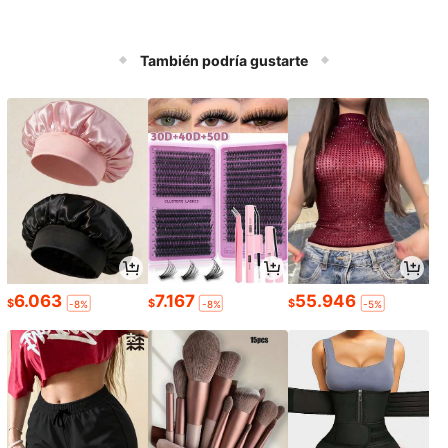
También podría gustarte
6.063
7.167
55.946
$
$
$
-8%
-8%
-5%