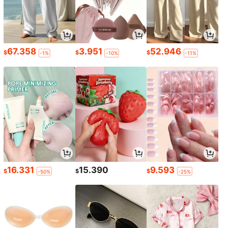
67.358
3.951
52.946
$
$
$
-1%
-10%
-11%
16.331
15.390
9.593
$
$
$
-50%
-25%