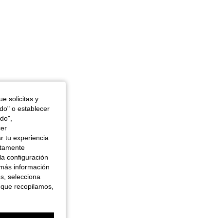
e solicitas y
odo" o establecer
do",
cer
r tu experiencia
ctamente
la configuración
 más información
es, selecciona
 que recopilamos,