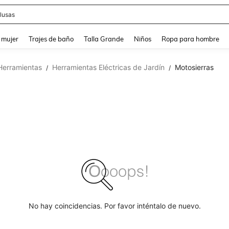
lusas
and down arrow keys to navigate search Búsqueda reciente and Busca y Encuentr
 mujer
Trajes de baño
Talla Grande
Niños
Ropa para hombre
Herramientas
Herramientas Eléctricas de Jardín
Motosierras
/
/
No hay coincidencias. Por favor inténtalo de nuevo.