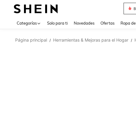
B
Use up 
Categorías
Solo para ti
Novedades
Ofertas
Ropa de
Página principal
Herramientas & Mejoras para el Hogar
/
/