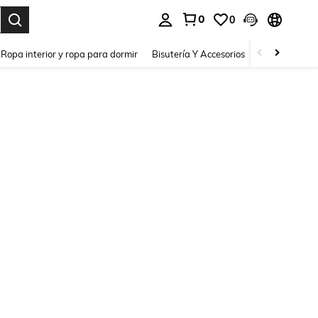
0
0
a. Press Enter to select.
Ropa interior y ropa para dormir
Bisutería Y Accesorios
Zapatos
H