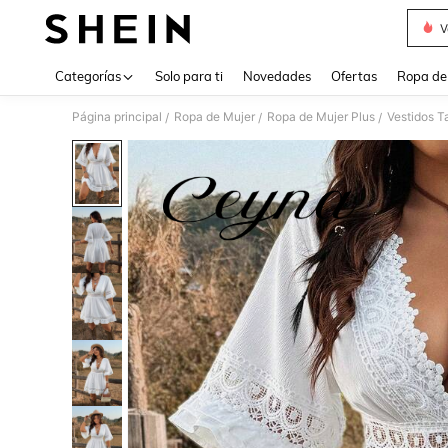
V
Use up 
Categorías
Solo para ti
Novedades
Ofertas
Ropa de
Página principal
Ropa de Mujer
Ropa de Mujer Plus
Vestidos T
/
/
/