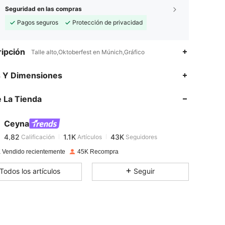
Seguridad en las compras
Pagos seguros
Protección de privacidad
ipción
Talle alto,Oktoberfest en Múnich,Gráfico
4,82
1.1K
43K
s Y Dimensiones
 La Tienda
4,82
1.1K
43K
Ceyna
4,82
1.1K
43K
Calificación
Artículos
Seguidores
d***s
pagó
Hace 1 día
 Vendido recientemente
45K Recompra
4,82
1.1K
43K
Todos los artículos
Seguir
4,82
1.1K
43K
4,82
1.1K
43K