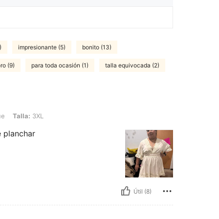
)
impresionante (5)
bonito (13)
ro (9)
para toda ocasión (1)
talla equivocada (2)
3XL
ue
Talla:
3XL
e planchar
Útil (8)