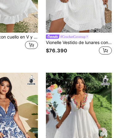
Flirla Vestido con cuello en V y encaje con dobladillo con volantes, vestidos de playa de talla grande para mujeres
#CrochetCoverup
Vionelle Vestido de lunares con encaje en contraste de cuello cuadrado
$76.390