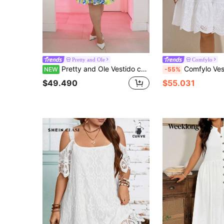
Pretty and Ole
Comfylo
Pretty and Ole Vestido casual de talla grande para mujer con estampado de limones, estilo retro y veraniego, con cordones y sin mangas, en un estilo veraniego y lindo
Comfylo Vestido casual holgado de manga corta con
NEW
-55%
$49.490
$55.031