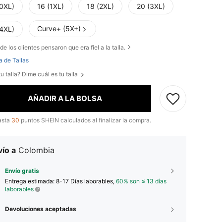
(0XL)
16 (1XL)
18 (2XL)
20 (3XL)
Curve+ (5X+)
(4XL)
de los clientes pensaron que era fiel a la talla.
a de Tallas
u talla? Dime cuál es tu talla
AÑADIR A LA BOLSA
asta
30
puntos SHEIN calculados al finalizar la compra.
ío a
Colombia
Envío gratis
Entrega estimada:
8-17 Días laborables,
60% son ≤ 13 días
laborables
Devoluciones aceptadas