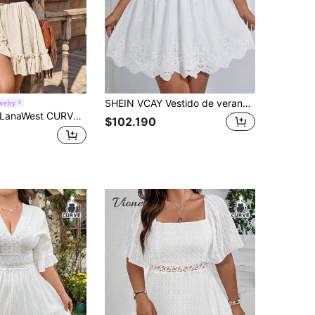
SHEIN VCAY Vestido de verano bohemio con escote en pico, bordado de ojales y ribete de concha
velry
est CURVE Vestido de mujer talla grande de moda unicolor con dobladillo con volantes, cuello en V, cintura ceñida y manga corta, adecuado para primavera/verano, regreso a la escuela, vacaciones, graduación, días festivos, Día de San Valentín, Navidad, festival de música, Día de la Madre, Halloween, Acción de Gracias, Pascua, Día Nacional, baile de graduación, cumpleaños, fiesta de citas, temporada de bodas, salidas, etc.
$102.190