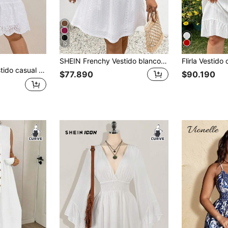
12
SHEIN Frenchy Vestido blanco de invitada de boda de verano de talla grande con parches de encaje y manga corta en línea A, vestido amplio
 bordado de unicolor para mujer de talla grande
$77.890
$90.190