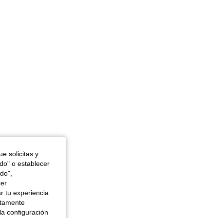
or: Blanco, Talla: 2XL
e solicitas y
odo" o establecer
do",
cer
r tu experiencia
ctamente
la configuración