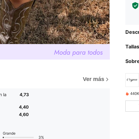
Descr
Talla
Sobre
Ver más
440K
n la
4,73
4,40
4,60
Grande
3%