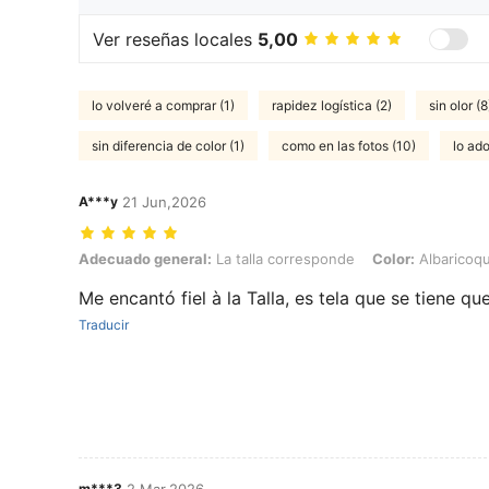
Ver reseñas locales
5,00
lo volveré a comprar (1)
rapidez logística (2)
sin olor (8
sin diferencia de color (1)
como en las fotos (10)
lo ado
A***y
21 Jun,2026
Adecuado general: La talla corresponde, Color: Albaricoque, Talla: 
Adecuado general:
La talla corresponde
Color:
Albaricoq
Me encantó fiel à la Talla, es tela que se tiene qu
Traducir
m***3