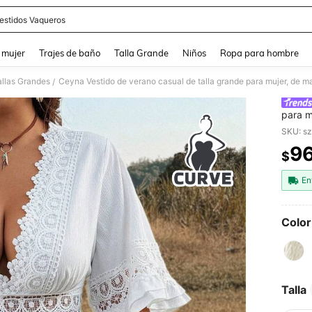
estidos Vaqueros
and down arrow keys to navigate search Búsqueda reciente and Busca y Encuentr
 mujer
Trajes de baño
Talla Grande
Niños
Ropa para hombre
allas Grandes
/
para m
calado
SKU: s
y viaje
96
$
PR
En
Color
Talla