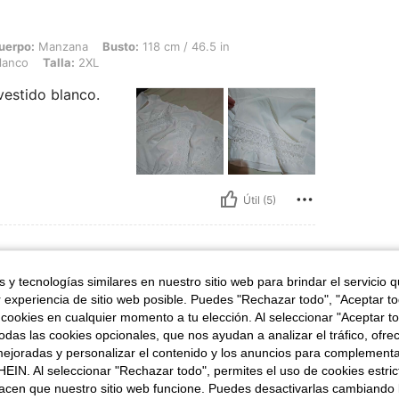
ana, Busto: 118 cm / 46.5 in, Cintura: 104 cm / 41 in, Caderas: 125 cm / 49 in, Col
uerpo:
Manzana
Busto:
118 cm / 46.5 in
lanco
Talla:
2XL
vestido blanco.
Útil (5)
 y tecnologías similares en nuestro sitio web para brindar el servicio qu
, Cintura: 84 cm / 33 in, Caderas: 120 cm / 47 in, Color: Marrón, Talla: 0XL
m / 35.4 in
Cintura:
84 cm / 33 in
r experiencia de sitio web posible. Puedes "Rechazar todo", "Aceptar t
 cookies en cualquier momento a tu elección. Al seleccionar "Aceptar to
das las cookies opcionales, que nos ayudan a analizar el tráfico, ofre
ejoradas y personalizar el contenido y los anuncios para complementa
a
EIN. Al seleccionar "Rechazar todo", permites el uso de cookies estri
Muy re
acen que nuestro sitio web funcione. Puedes desactivarlas cambiando 
alón y