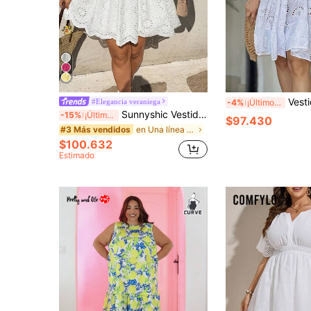
Vestido de talla grande con enca
#Elegancia veraniega
-4%
¡Últimos 3 días
Sunnyshic Vestido de manga abullonada con cuello en V, talla grande, con bordado, textura y botones en la cintura, corte evasé, dulce y elegante para primavera/verano, citas, fiestas
-15%
¡Últimos 3 días
$97.430
en Una línea Vestidos De Talla Grande
#3 Más vendidos
$100.632
Estimado