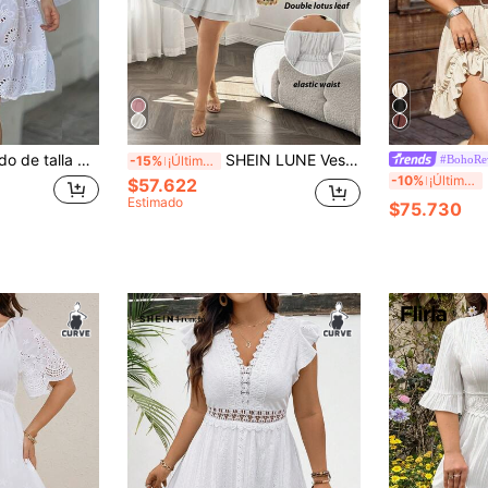
je de unicolor, calado, manga larga y lazo delantero, elegante blanco
SHEIN LUNE Vestido elegante de talla grande para mujer con hombros descubiertos, lazo y volante en el bajo, nuevo diseño de alta gama
#BohoRe
-15%
¡Últimos 3 días
LanaW
-10%
¡Últimos 3 días
$57.622
Estimado
$75.730