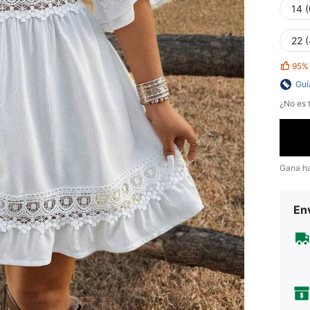
14 
22 
95%
Guí
¿No es t
Gana h
Env