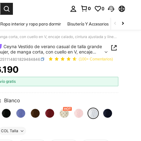
0
0
a. Press Enter to select.
Ropa interior y ropa para dormir
Bisutería Y Accesorios
Zapatos
H
Ceyna Vestido de verano casual de talla grande para mujer, de manga corta, con cuello en V, encaje calado, cintura ajustada y línea A, ideal para vacaciones y viajes
Ceyna Vestido de verano casual de talla grande
ujer, de manga corta, con cuello en V, encaje
, cintura ajustada y línea A, ideal para vacaciones
z251114801829484846
(100+ Comentarios)
s
.190
ICE AND AVAILABILITY
vío gratis
:
Blanco
COL Talla