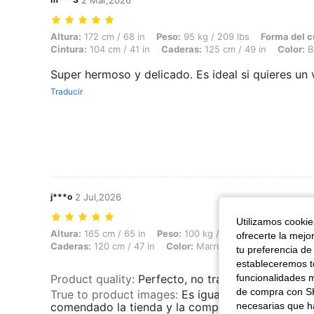
2 Mar,2026
Altura: 172 cm / 68 in, Peso: 95 kg / 209 lbs, Forma del cuerpo: Manz
Altura:
172 cm / 68 in
Peso:
95 kg / 209 lbs
Forma del c
Cintura:
104 cm / 41 in
Caderas:
125 cm / 49 in
Color:
B
Super hermoso y delicado. Es ideal si quieres un 
Traducir
j***o
2 Jul,2026
Utilizamos cookies
Altura: 165 cm / 65 in, Peso: 100 kg / 220 lbs, Busto: 90 cm / 35.4 in
Altura:
165 cm / 65 in
Peso:
100 kg / 220 lbs
Busto:
90 c
ofrecerte la mejo
Caderas:
120 cm / 47 in
Color:
Marrón
Talla:
0XL
tu preferencia de
estableceremos to
funcionalidades m
Product quality
:
Perfecto, no transparenta y estir
de compra con SH
True to product images
:
Es igual muy satisfecha 
necesarias que h
comendado la tienda y la compra soy 15 de pant