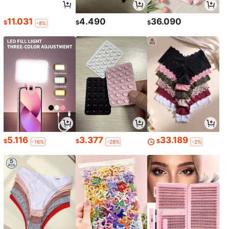
11.031
4.490
36.090
$
$
$
-8%
5.116
3.377
33.189
$
$
$
-16%
-28%
-2%