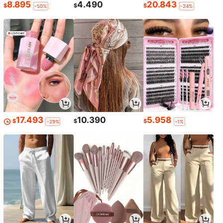
8.895
4.490
20.843
$
$
$
-50%
-24%
17.493
10.390
5.958
$
$
$
-29%
-1%