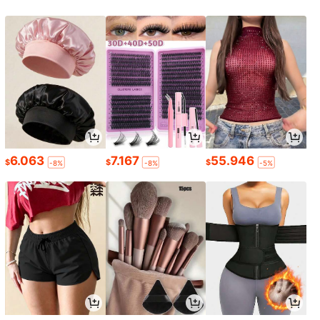
6.063
7.167
55.946
$
$
$
-8%
-8%
-5%