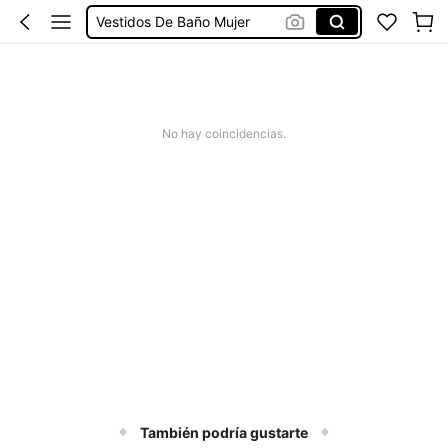
Vestidos De Baño Mujer
Blusas Para Mujer
Ropa Deportiva De Mujer
Vestidos
No hay coincidencias.
También podría gustarte