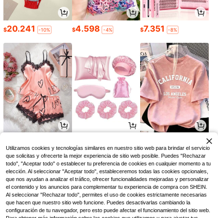
20.241
4.598
7.351
$
$
$
-10%
-4%
-8%
26.855
22.390
24.822
$
$
$
-8%
-3%
Utilizamos cookies y tecnologías similares en nuestro sitio web para brindar el servicio
que solicitas y ofrecerte la mejor experiencia de sitio web posible. Puedes "Rechazar
todo", "Aceptar todo" o establecer tu preferencia de cookies en cualquier momento a tu
elección. Al seleccionar "Aceptar todo", estableceremos todas las cookies opcionales,
que nos ayudan a analizar el tráfico, ofrecer funcionalidades mejoradas y personalizar
el contenido y los anuncios para complementar tu experiencia de compra con SHEIN.
Al seleccionar "Rechazar todo", permites el uso de cookies estrictamente necesarias
que hacen que nuestro sitio web funcione. Puedes desactivarlas cambiando la
configuración de tu navegador, pero esto puede afectar el funcionamiento del sitio web.