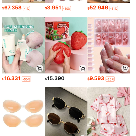
67.358
3.951
52.946
$
$
$
-1%
-10%
-11%
16.331
15.390
9.593
$
$
$
-50%
-25%