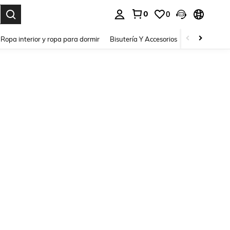
0
0
a. Press Enter to select.
Ropa interior y ropa para dormir
Bisutería Y Accesorios
Zapatos
H