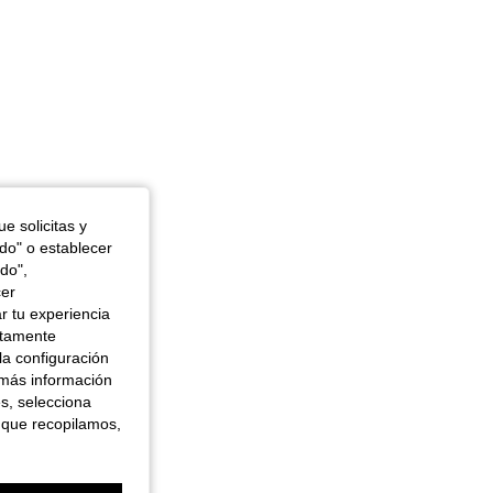
e solicitas y
odo" o establecer
do",
cer
r tu experiencia
ctamente
la configuración
 más información
es, selecciona
 que recopilamos,