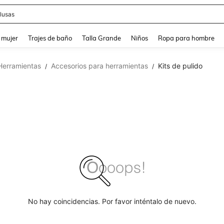
lusas
and down arrow keys to navigate search Búsqueda reciente and Busca y Encuentr
 mujer
Trajes de baño
Talla Grande
Niños
Ropa para hombre
Herramientas
Accesorios para herramientas
Kits de pulido
/
/
No hay coincidencias. Por favor inténtalo de nuevo.