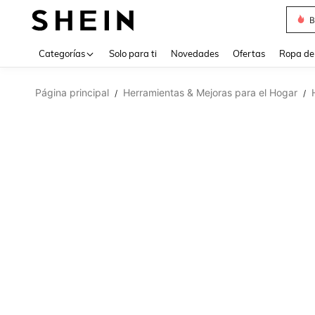
B
Use up 
Categorías
Solo para ti
Novedades
Ofertas
Ropa de
Página principal
Herramientas & Mejoras para el Hogar
/
/