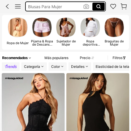
Blusas Para Mujer
Ropa Deportiva De Mujer
Vestidos
Pijama & Ropa
Sujetador de
Ropa
Braguitas de
Ropa de Mujer
de Descanso
Mujer
deportiva
Mujer
de Mujer
Mujer
Recomendados
Más populares
Precio
Filtros
Categoría
Color
Detalles
Elasticidad de la tela