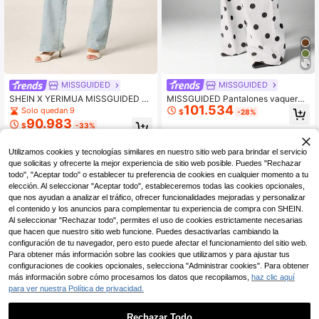
MISSGUIDED
MISSGUIDED
MISSGUIDED Pantalones vaqueros
SHEIN X YERIMUA MISSGUIDED Va
101.534
de talle alto y pierna ancha con est
queros rectos de ajuste recto con ra
Solo quedan 9
$
-28%
ampado de lunares para mujeres, es
ya de sastre
90.983
$
-33%
tilo retro y vintage, pantalones de m
ezclilla de moda casual y urbana
Utilizamos cookies y tecnologías similares en nuestro sitio web para brindar el servicio
que solicitas y ofrecerte la mejor experiencia de sitio web posible. Puedes "Rechazar
todo", "Aceptar todo" o establecer tu preferencia de cookies en cualquier momento a tu
elección. Al seleccionar "Aceptar todo", estableceremos todas las cookies opcionales,
que nos ayudan a analizar el tráfico, ofrecer funcionalidades mejoradas y personalizar
el contenido y los anuncios para complementar tu experiencia de compra con SHEIN.
Al seleccionar "Rechazar todo", permites el uso de cookies estrictamente necesarias
que hacen que nuestro sitio web funcione. Puedes desactivarlas cambiando la
configuración de tu navegador, pero esto puede afectar el funcionamiento del sitio web.
Para obtener más información sobre las cookies que utilizamos y para ajustar tus
configuraciones de cookies opcionales, selecciona "Administrar cookies". Para obtener
más información sobre cómo procesamos los datos que recopilamos,
haz clic aquí
para ver nuestra Política de privacidad.
Rechazar Todo