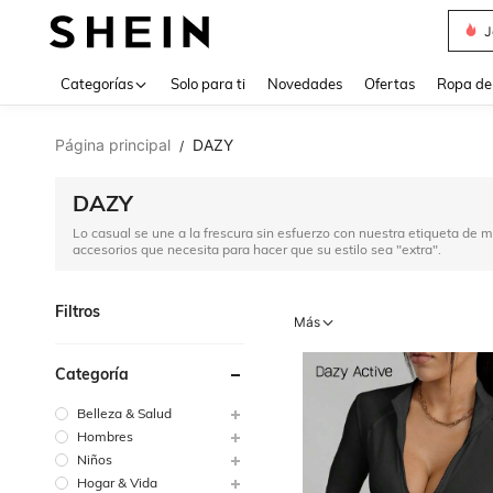
V
Use up 
Categorías
Solo para ti
Novedades
Ofertas
Ropa de
Página principal
DAZY
/
DAZY
Lo casual se une a la frescura sin esfuerzo con nuestra etiqueta de m
accesorios que necesita para hacer que su estilo sea "extra".
Filtros
Más
Categoría
Belleza & Salud
Hombres
Niños
Hogar & Vida