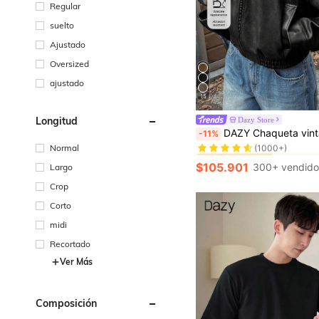
Regular
suelto
Ajustado
Oversized
ajustado
15
Longitud
Dazy Store
#2 Más vendidos
DAZY Chaqueta vintage nueva de primavera, estilo corto, ajuste regular, adecuada para mujeres, pren
-11%
(1000+)
Normal
#2 Más vendidos
#2 Más vendidos
(1000+)
(1000+)
$105.901
300+ vendido
Largo
#2 Más vendidos
(1000+)
Crop
Corto
midi
Recortado
Ver Más
Composición