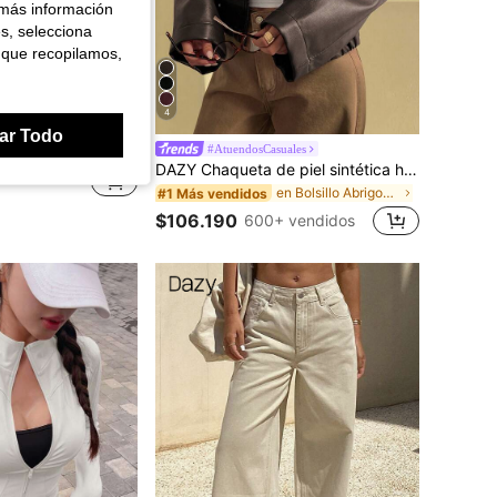
 más información
es, selecciona
 que recopilamos,
4
ar Todo
manga larga, ajustada, para correr y yoga
#AtuendosCasuales
DAZY Chaqueta de piel sintética holgada y casual para mujer, ajuste regular, para otoño/invierno
en Bolsillo Abrigos de mujer
#1 Más vendidos
$106.190
600+ vendidos