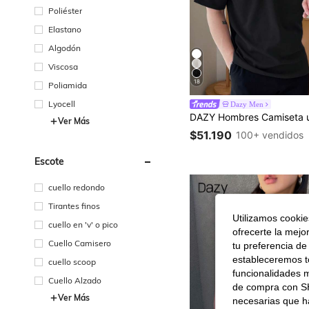
Poliéster
Elastano
Algodón
Viscosa
18
Poliamida
Lyocell
Dazy Men
Ver Más
$51.190
100+ vendidos
Escote
cuello redondo
Tirantes finos
Utilizamos cookies
cuello en 'v' o pico
ofrecerte la mejo
Cuello Camisero
tu preferencia de
estableceremos to
cuello scoop
funcionalidades m
Cuello Alzado
de compra con SH
Ver Más
necesarias que h