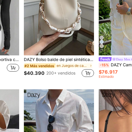
20
 y cordón en la cintura
DAZY Bolso balde de piel sintética con acento de cadena, bandolera para mujeres
Dazy Men
DAZY Camisa de manga larga 
-15%
en Juegos de cadenas Crossbody de mujer
#2 Más vendidos
$76.917
$40.390
200+ vendidos
Estimado