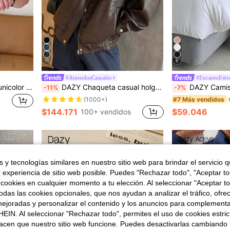
11
6
#AtuendosCasuales
#EncantoEtér
DAZY Hombres Camiseta unicolor de cuello redondo
DAZY Chaqueta casual holgada de mujer de cuero PU con cremallera delantera y manga larga, unicolor, para otoño, ropa escolar para mujer
DAZY Camisón largo y sexy para mujer con h
-11%
-7%
#7 Más vendidos
(1000+)
$144.171
$59.046
100+ vendidos
 y tecnologías similares en nuestro sitio web para brindar el servicio qu
r experiencia de sitio web posible. Puedes "Rechazar todo", "Aceptar t
 cookies en cualquier momento a tu elección. Al seleccionar "Aceptar to
das las cookies opcionales, que nos ayudan a analizar el tráfico, ofre
ejoradas y personalizar el contenido y los anuncios para complementa
EIN. Al seleccionar "Rechazar todo", permites el uso de cookies estri
acen que nuestro sitio web funcione. Puedes desactivarlas cambiando 