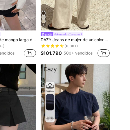
8
#AtuendosCasuales
DAZY Chaqueta de manga larga de cuello alto elástico de unicolor entallada, ropa deportiva y casual, primavera/otoño
DAZY Jeans de mujer de unicolor de estilo casual de vacaciones/casual de negocios, nueva llegada de verano
0+)
(1000+)
$101.790
endidos
500+ vendidos