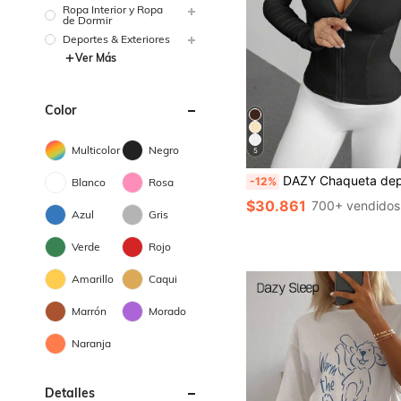
Ropa Interior y Ropa
de Dormir
Deportes & Exteriores
Ver Más
Color
Multicolor
Negro
5
DAZY Chaqueta deportiva casual de mujer con ajuste ceñido
-12%
Blanco
Rosa
$30.861
700+ vendidos
Azul
Gris
Verde
Rojo
Amarillo
Caqui
Marrón
Morado
Naranja
Detalles