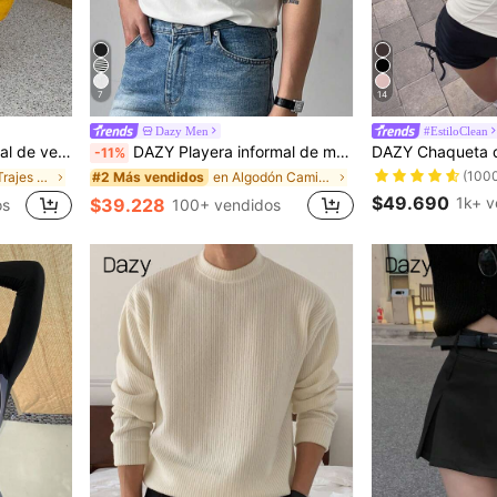
7
14
Dazy Men
#EstiloClean
a A y jeans rectos holgados
DAZY Playera informal de manga corta y cuello redondo para hombre en verano
-11%
(100
en Bolsillo Trajes de dos piezas de mezclilla para
en Algodón Camisetas de hombre
#2 Más vendidos
$49.690
1k+ v
$39.228
os
100+ vendidos