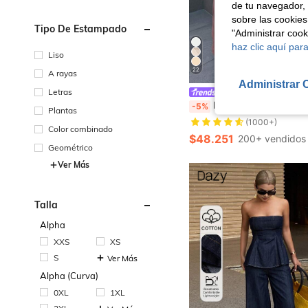
de tu navegador, 
sobre las cookies
Tipo De Estampado
"Administrar coo
haz clic aquí para
Liso
22
A rayas
Administrar 
Letras
#CiclismoChic
DAZY Chaqueta de manga larga de ajuste delgado de unicolor y estilo simple para primavera
-5%
Plantas
(1000+)
Color combinado
$48.251
200+ vendidos
Geométrico
Ver Más
Talla
Alpha
XXS
XS
S
Ver Más
Alpha (Curva)
0XL
1XL