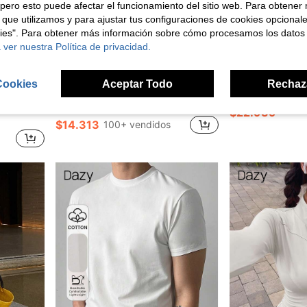
pero esto puede afectar el funcionamiento del sitio web. Para obtener
 que utilizamos y para ajustar tus configuraciones de cookies opcional
kies". Para obtener más información sobre cómo procesamos los datos
 ver nuestra Política de privacidad.
4
Cookies
Aceptar Todo
Rechaz
DAZY Chaqueta deportiva de 
Dazy Store
-35%
 y verano, ropa de mujer para otoño
DAZY 30 pares de calcetines unisex, calcetines deportivos, calcetines cortos blancos/negros/grises, calcetines invisibles, unicolor estilo minimalista, adecuados para uso diario casual, regalo de Navidad
-7%
$22.939
$14.313
100+ vendidos