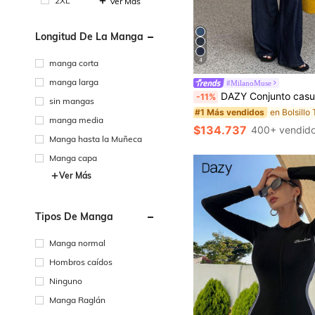
2XL
Ver Más
Longitud De La Manga
4
manga corta
manga larga
#MilanoMuse
DAZY Conjunto casual de verano con top de corpiño con bajo en líne
-11%
sin mangas
#1 Más vendidos
manga media
$134.737
400+ vendid
Manga hasta la Muñeca
Manga capa
Ver Más
Tipos De Manga
Manga normal
Hombros caídos
Ninguno
Manga Raglán