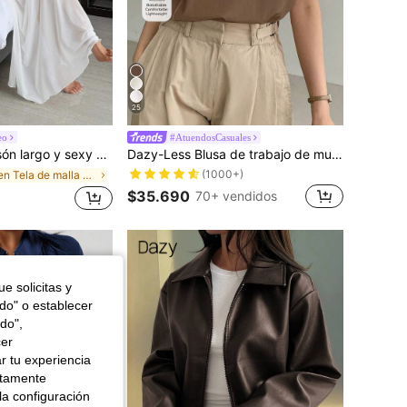
25
eo
#AtuendosCasuales
ombros descubiertos, volantes y tela de malla transparente
Dazy-Less Blusa de trabajo de mujer de estilo casual con detalles de costura sólidos
(1000+)
en Tela de malla Vestidos de dormir para mujer
$35.690
70+ vendidos
e solicitas y
odo" o establecer
do",
cer
r tu experiencia
ctamente
la configuración