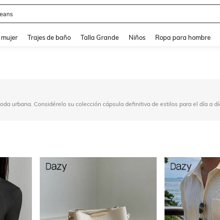
estidos De Baño
and down arrow keys to navigate search Búsqueda reciente and Busca y Encuentr
 mujer
Trajes de baño
Talla Grande
Niños
Ropa para hombre
oda urbana. Considérelo su colección cápsula definitiva de estilos para el día a d