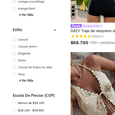
manga murciélago
manga farol
Ver Más
13
#CiclismoChic
Estilo
(1000+)
Casual
$68.790
100+ vendido
Casual-Joven
Elegante
Dulce
Casual de todos los días
Sexy
Ver Más
Escala De Precios (COP)
Menos de $29.100
$29.100 - $39.800