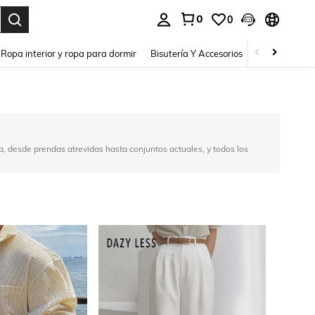
0
0
a. Press Enter to select.
Ropa interior y ropa para dormir
Bisutería Y Accesorios
Zapatos
H
ía, desde prendas atrevidas hasta conjuntos actuales, y todos los