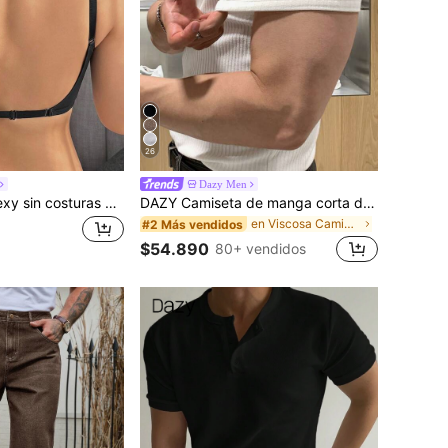
26
Dazy Men
DAZY Lencería sexy sin costuras y sin espalda para mujer, ropa interior nupcial de verano,3 tirantes ajustables, espalda baja, lencería de boda transpirable y cómoda, camisola para ocasiones form
DAZY Camiseta de manga corta de tela acanalada de alta elasticidad, ajuste ceñido, blanca para hombre, verano
en Viscosa Camisetas de hombre
#2 Más vendidos
$54.890
80+ vendidos