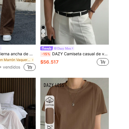
15
Dazy Men
DAZY Jeans de pierna ancha de mezclilla cruda azul marino con diseño de parche para hombres en otoño
DAZY Camiseta casual de verano para hombre con media tapeta de botones y manga corta de unicolor
-15%
en Marrón Vaqueros de hombre
$56.517
+ vendidos