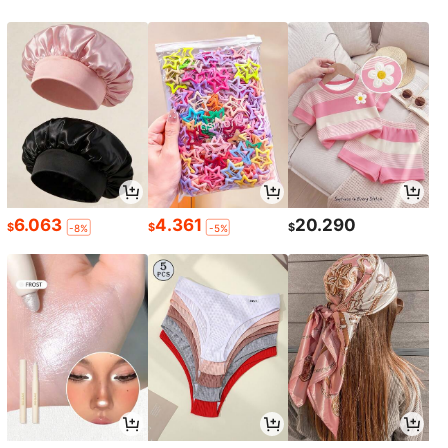
6.063
4.361
20.290
$
$
$
-8%
-5%