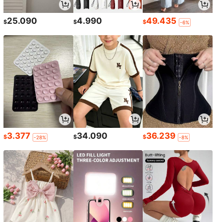
25.090
4.990
49.435
$
$
$
-6%
3.377
34.090
36.239
$
$
$
-28%
-8%