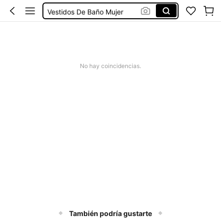
Vestidos De Baño Mujer
Blusas Para Mujer
Ropa Deportiva De Mujer
Vestidos
No hay coincidencias.
También podría gustarte