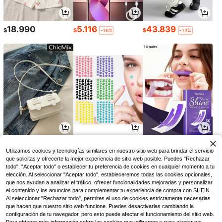
18.990
5.116
43.839
$
$
$
-16%
-13%
17.090
3.293
16.271
$
$
$
-25%
-12%
Utilizamos cookies y tecnologías similares en nuestro sitio web para brindar el servicio
que solicitas y ofrecerte la mejor experiencia de sitio web posible. Puedes "Rechazar
todo", "Aceptar todo" o establecer tu preferencia de cookies en cualquier momento a tu
elección. Al seleccionar "Aceptar todo", estableceremos todas las cookies opcionales,
que nos ayudan a analizar el tráfico, ofrecer funcionalidades mejoradas y personalizar
el contenido y los anuncios para complementar tu experiencia de compra con SHEIN.
Al seleccionar "Rechazar todo", permites el uso de cookies estrictamente necesarias
que hacen que nuestro sitio web funcione. Puedes desactivarlas cambiando la
configuración de tu navegador, pero esto puede afectar el funcionamiento del sitio web.