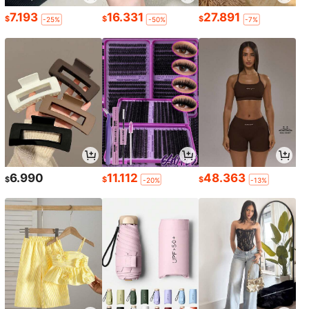
7.193
16.331
27.891
$
$
$
-25%
-50%
-7%
6.990
11.112
48.363
$
$
$
-20%
-13%