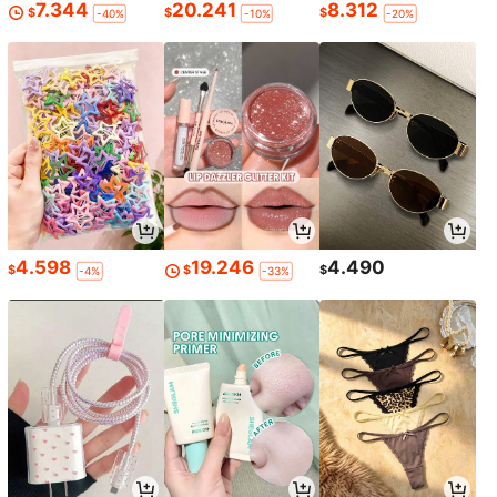
7.344
20.241
8.312
$
$
$
-40%
-10%
-20%
4.598
19.246
4.490
$
$
$
-4%
-33%