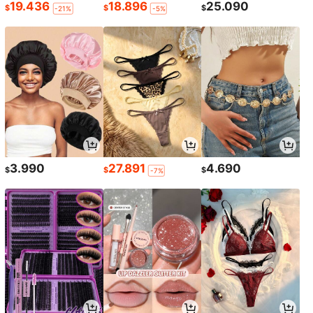
19.436
18.896
25.090
$
$
$
-21%
-5%
3.990
27.891
4.690
$
$
$
-7%