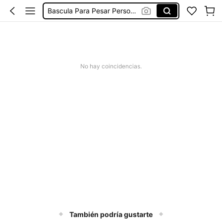
Bascula Para Pesar Persona
Báscula De Peso Corporal
Plicometro
Nutrición Consultorio Nutrióloga
No hay coincidencias.
También podría gustarte