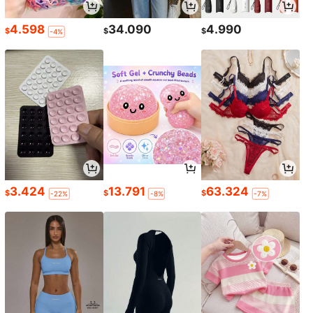
4.598
34.090
4.990
$
$
$
-4%
3.424
13.791
63.324
$
$
$
-22%
-8%
-7%