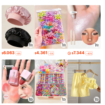
6.063
4.361
7.344
$
$
$
-8%
-5%
-40%