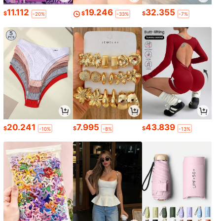
11.112
19.246
32.355
$
$
$
-20%
-33%
-7%
20.241
7.995
43.839
$
$
$
-10%
-8%
-13%