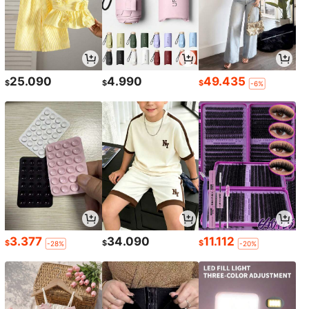
25.090
4.990
49.435
$
$
$
-6%
3.377
34.090
11.112
$
$
$
-28%
-20%