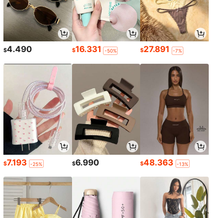
4.490
16.331
27.891
$
$
$
-50%
-7%
7.193
6.990
48.363
$
$
$
-25%
-13%