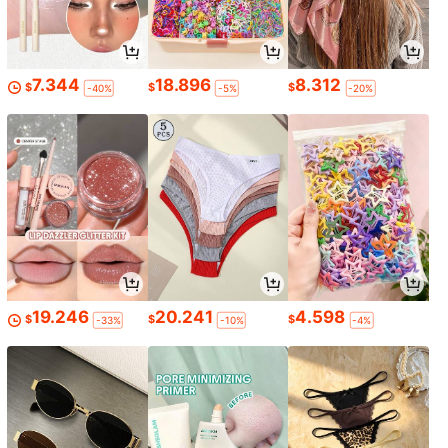
7.344
18.896
8.312
$
$
$
-40%
-5%
-20%
19.246
20.241
4.598
$
$
$
-33%
-10%
-4%