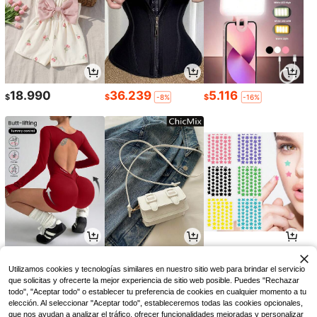
18.990
36.239
5.116
$
$
$
-8%
-16%
43.839
17.090
3.293
$
$
$
-13%
-25%
Utilizamos cookies y tecnologías similares en nuestro sitio web para brindar el servicio
que solicitas y ofrecerte la mejor experiencia de sitio web posible. Puedes "Rechazar
todo", "Aceptar todo" o establecer tu preferencia de cookies en cualquier momento a tu
elección. Al seleccionar "Aceptar todo", estableceremos todas las cookies opcionales,
que nos ayudan a analizar el tráfico, ofrecer funcionalidades mejoradas y personalizar