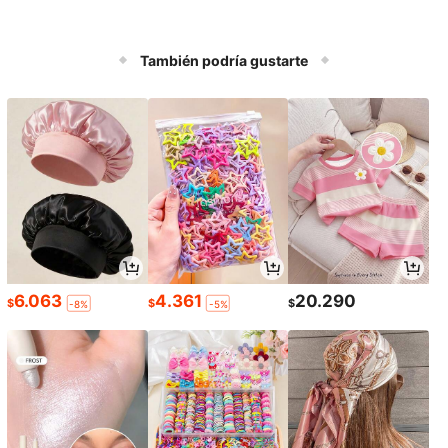
También podría gustarte
6.063
4.361
20.290
$
$
$
-8%
-5%