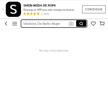
Ropa Deportiva De Mujer
SHEIN-MODA DE ROPA
×
Vestidos
CONSIGUE
Descarga la APP para más ventajas exclusivas
(2,460)
Vestidos Elegantes Para Fiesta
Vestidos De Baño Mujer
Blusas Para Mujer
Ropa Deportiva De Mujer
Vestidos
No hay coincidencias.