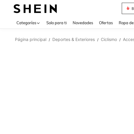
B
Use up 
Categorías
Solo para ti
Novedades
Ofertas
Ropa de
Página principal
Deportes & Exteriores
Ciclismo
Acces
/
/
/