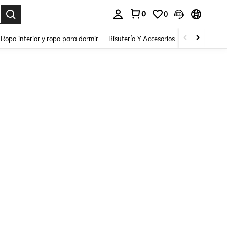
0
0
a. Press Enter to select.
Ropa interior y ropa para dormir
Bisutería Y Accesorios
Zapatos
H