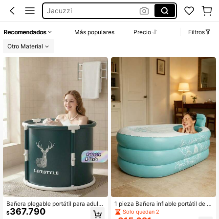
Jacuzzi
Tinas De Baño Para Adulto
Recomendados
Más populares
Precio
Filtros
Jacuzzi Inflable
Otro Material
Tina De Baño Adulto
Bañera plegable portátil para adulto
1 pieza Bañera inflable portátil de P
367.790
s, con agua fría y caliente, para ext
VC, bañera de agua caliente, bañer
Solo quedan 2
$
eriores e interiores, con retención d
a plegable, bañera portátil, bañera i