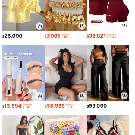
25.090
7.995
38.821
$
$
$
-8%
-18%
13.594
33.939
59.090
$
$
$
-26%
-8%