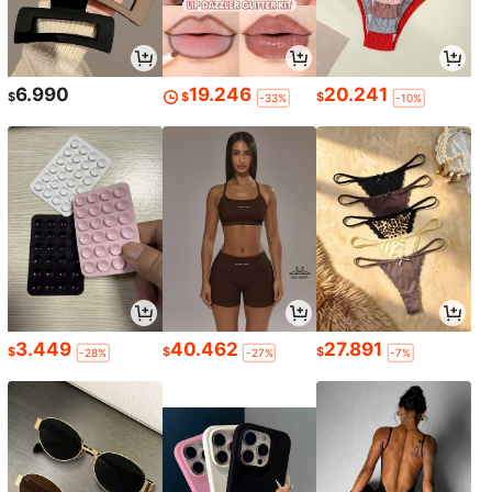
6.990
19.246
20.241
$
$
$
-33%
-10%
3.449
40.462
27.891
$
$
$
-28%
-27%
-7%