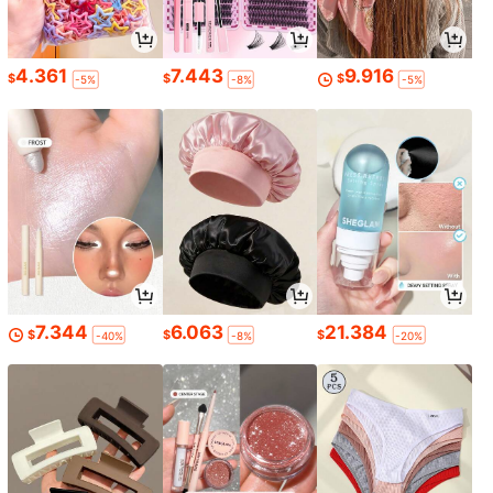
4.361
7.443
9.916
$
$
$
-5%
-8%
-5%
7.344
6.063
21.384
$
$
$
-40%
-8%
-20%