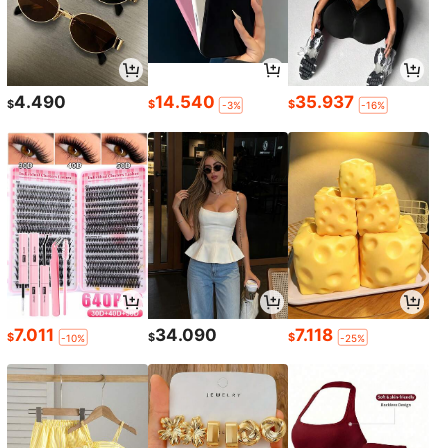
4.490
14.540
35.937
$
$
$
-3%
-16%
7.011
34.090
7.118
$
$
$
-10%
-25%