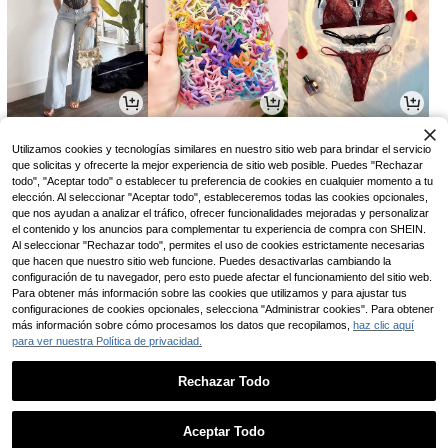
49.435
4.598
32.355
$
$
$
-6%
-6%
-7%
Utilizamos cookies y tecnologías similares en nuestro sitio web para brindar el servicio
que solicitas y ofrecerte la mejor experiencia de sitio web posible. Puedes "Rechazar
todo", "Aceptar todo" o establecer tu preferencia de cookies en cualquier momento a tu
elección. Al seleccionar "Aceptar todo", estableceremos todas las cookies opcionales,
que nos ayudan a analizar el tráfico, ofrecer funcionalidades mejoradas y personalizar
el contenido y los anuncios para complementar tu experiencia de compra con SHEIN.
Al seleccionar "Rechazar todo", permites el uso de cookies estrictamente necesarias
que hacen que nuestro sitio web funcione. Puedes desactivarlas cambiando la
configuración de tu navegador, pero esto puede afectar el funcionamiento del sitio web.
Para obtener más información sobre las cookies que utilizamos y para ajustar tus
configuraciones de cookies opcionales, selecciona "Administrar cookies". Para obtener
más información sobre cómo procesamos los datos que recopilamos,
haz clic aquí
para ver nuestra Política de privacidad.
39.989
36.886
41.490
$
$
$
-16%
-27%
Rechazar Todo
1
0
Aceptar Todo