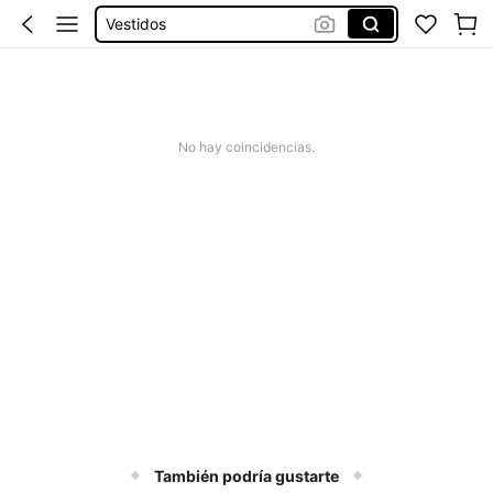
Vestidos
Vestidos Elegantes Para Fiesta
Vestidos De Baño Mujer
Blusas Para Mujer
No hay coincidencias.
Tapete De Banheiro Lupo
También podría gustarte