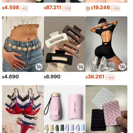
4.598
87.211
19.246
$
$
$
-4%
-12%
-33%
4.690
6.990
36.261
$
$
$
-10%