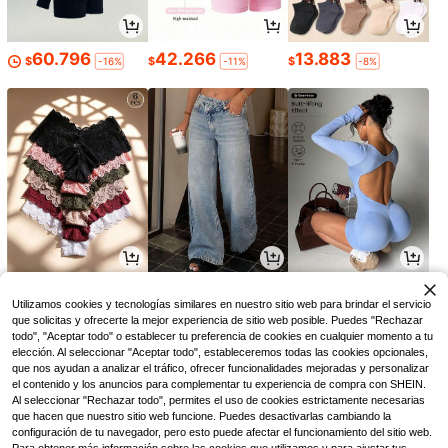
60.796
42.266
13.883
$
$
$
-16%
-11%
-8%
30.995
124.190
46.897
$
$
$
-8%
-5%
Utilizamos cookies y tecnologías similares en nuestro sitio web para brindar el servicio
que solicitas y ofrecerte la mejor experiencia de sitio web posible. Puedes "Rechazar
todo", "Aceptar todo" o establecer tu preferencia de cookies en cualquier momento a tu
elección. Al seleccionar "Aceptar todo", estableceremos todas las cookies opcionales,
que nos ayudan a analizar el tráfico, ofrecer funcionalidades mejoradas y personalizar
el contenido y los anuncios para complementar tu experiencia de compra con SHEIN.
Al seleccionar "Rechazar todo", permites el uso de cookies estrictamente necesarias
que hacen que nuestro sitio web funcione. Puedes desactivarlas cambiando la
configuración de tu navegador, pero esto puede afectar el funcionamiento del sitio web.