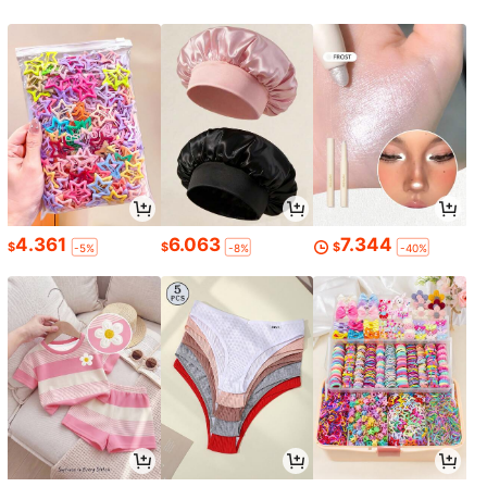
4.361
6.063
7.344
$
$
$
-5%
-8%
-40%