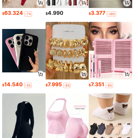
63.324
4.990
3.377
$
$
$
-7%
-28%
14.540
7.995
7.351
$
$
$
-3%
-8%
-8%