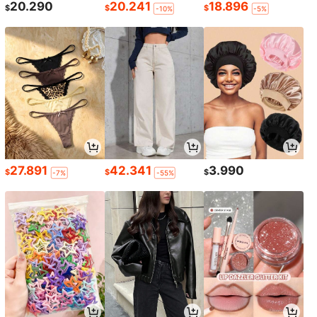
20.290
20.241
18.896
$
$
$
-10%
-5%
27.891
42.341
3.990
$
$
$
-7%
-55%