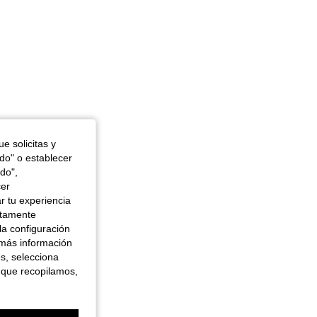
e solicitas y
odo" o establecer
do",
cer
r tu experiencia
ctamente
la configuración
 más información
es, selecciona
 que recopilamos,