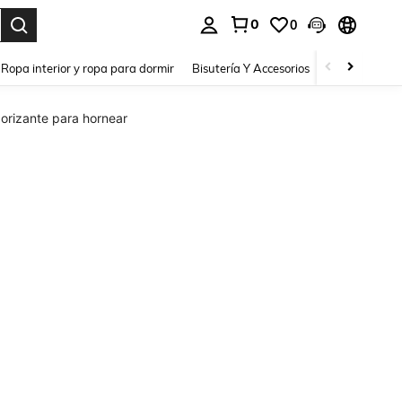
0
0
a. Press Enter to select.
Ropa interior y ropa para dormir
Bisutería Y Accesorios
Zapatos
H
orizante para hornear