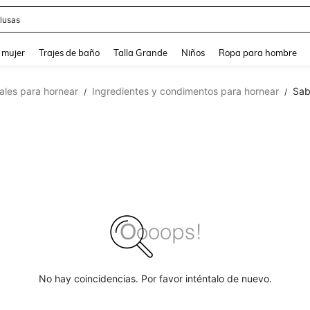
lusas
and down arrow keys to navigate search Búsqueda reciente and Busca y Encuentr
 mujer
Trajes de baño
Talla Grande
Niños
Ropa para hombre
ales para hornear
Ingredientes y condimentos para hornear
Sab
/
/
No hay coincidencias. Por favor inténtalo de nuevo.