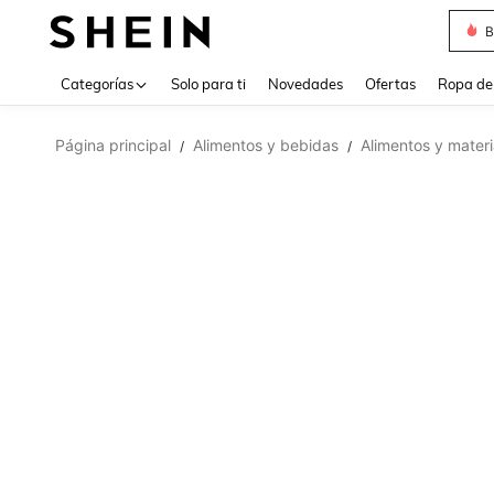
B
Use up 
Categorías
Solo para ti
Novedades
Ofertas
Ropa de
Página principal
Alimentos y bebidas
Alimentos y materi
/
/