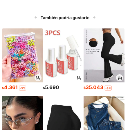
También podría gustarte
4.361
5.690
35.043
$
$
$
-5%
-8%