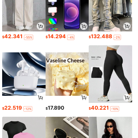
42.341
14.294
132.488
$
$
$
-55%
-4%
-2%
22.519
17.890
40.221
$
$
$
-12%
-10%