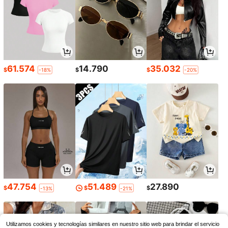
61.574
14.790
35.032
$
$
$
-18%
-20%
47.754
51.489
27.890
$
$
$
-13%
-21%
Utilizamos cookies y tecnologías similares en nuestro sitio web para brindar el servicio