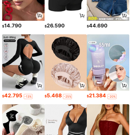
14.790
26.590
44.690
$
$
$
42.795
5.468
21.384
$
$
$
-13%
-25%
-20%