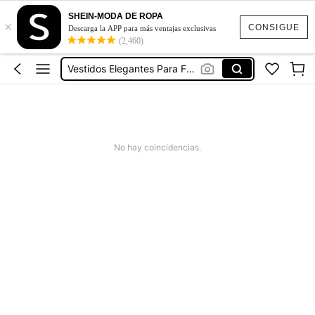
Ropa Deportiva De Mujer
SHEIN-MODA DE ROPA
×
Vestidos
CONSIGUE
Descarga la APP para más ventajas exclusivas
(2,460)
Vestidos Elegantes Para Fiesta
Vestidos De Baño Mujer
Blusas Para Mujer
Ropa Deportiva De Mujer
Vestidos
No hay coincidencias.