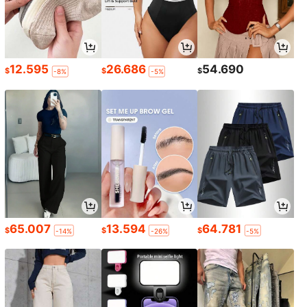
12.595
26.686
54.690
$
$
$
-8%
-5%
65.007
13.594
64.781
$
$
$
-14%
-26%
-5%