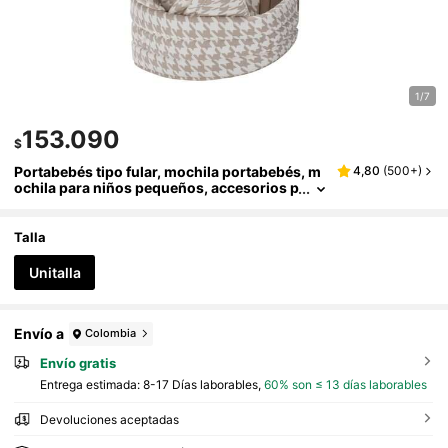
1/7
153.090
$
Portabebés tipo fular, mochila portabebés, m
4,80
(
500+
)
ochila para niños pequeños, accesorios p
ara recién nacidos
Talla
Unitalla
Envío a
Colombia
Envío gratis
Entrega estimada:
8-17 Días laborables,
60% son ≤ 13 días laborables
Devoluciones aceptadas