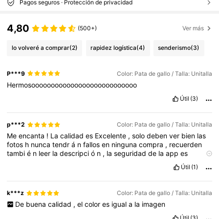
Pagos seguros · Protección de privacidad
4,80
(500+)
Ver más
lo volveré a comprar
(2)
rapidez logística
(4)
senderismo
(3)
P***9
Color: Pata de gallo / Talla: Unitalla
Hermosooooooooooooooooooooooooooo
Útil
(3)
p***2
Color: Pata de gallo / Talla: Unitalla
Me
encanta
!
La
calidad
es
Excelente
,
solo
deben
ver
bien
las
fotos
h
nunca
tendr
á
n
fallos
en
ninguna
compra
,
recuerden
tambi
é
n
leer
la
descripci
ó
n
,
la
seguridad
de
la
app
es
excepcional
,
gracias
shein
!
Útil
(1)
k***z
Color: Pata de gallo / Talla: Unitalla
De
buena
calidad
,
el
color
es
igual
a
la
imagen
Útil
(3)