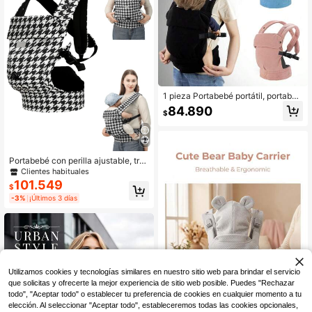
300 Seguidores
4,82
1 pieza Portabebé portátil, portabeb
é ligero y cómodo, portabebé multif
84.890
$
uncional con orientación frontal, su
ave y cómodo, fácil de usar, excele
nte regalo para bebé
Portabebé con perilla ajustable, tra
nsporte delantero y trasero, ligero y
Clientes habituales
transpirable, adecuado para todas l
101.549
$
as estaciones, portabebé universal
-3%
¡Últimos 3 días
para salidas
Utilizamos cookies y tecnologías similares en nuestro sitio web para brindar el servicio
que solicitas y ofrecerte la mejor experiencia de sitio web posible. Puedes "Rechazar
todo", "Aceptar todo" o establecer tu preferencia de cookies en cualquier momento a tu
elección. Al seleccionar "Aceptar todo", estableceremos todas las cookies opcionales,