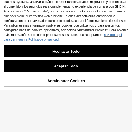
que nos ayudan a analizar el tráfico, ofrecer funcionalidades mejoradas y personalizar
Ahorro de $4.122
el contenido y los anuncios para complementar tu experiencia de compra con SHEIN.
Al seleccionar "Rechazar todo", permites el uso de cookies estrictamente necesarias
Portabebés 3D de malla transpirabl
e, diseño de protección de cadera c
que hacen que nuestro sitio web funcione. Puedes desactivarlas cambiando la
Establecido hace 1 año
on bordado de oso, ajustable y de m
configuración de tu navegador, pero esto puede afectar el funcionamiento del sitio web.
133.268
$
últiples posiciones, con bolsillo de a
Para obtener más información sobre las cookies que utilizamos y para ajustar tus
-3%
¡Últimos 3 días
lmacenamiento
configuraciones de cookies opcionales, selecciona "Administrar cookies". Para obtener
6
más información sobre cómo procesamos los datos que recopilamos,
haz clic aquí
Ahorro de $13.378
para ver nuestra Política de privacidad.
Portabebé, adecuado para recién n
acidos hasta niños pequeños - Port
Rechazar Todo
#9 Más vendidos
en Chicas Portabebés y accesorios
abebé - Portabebé - Portabebé de
53.512
$
mano - Portabebé - Adecuado para
-20%
¡Últimos 3 días
recién nacidos hasta niños pequeñ
Aceptar Todo
Estimado
os, 7-35 lbs - Asiento de cadera par
a bebé - Productos para madre y be
bé - Adecuado para niños y niñas -
Regalo para recién nacidos
Administrar Cookies
AÑADIR A LA BOLSA
Ahorro de $10.088
#1 Más vendidos
en Ajustable Bolsas de pañales
Clientes habituales
1 pieza Bolsa para biberón de bebé
de tela premium de unicolor con cor
#1 Más vendidos
#1 Más vendidos
en Ajustable Bolsas de pañales
en Ajustable Bolsas de pañales
rea ancha para el hombro, bolsillo g
100+ vendidos