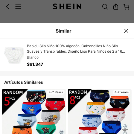
Similar
Babidu Slip Niño 100% Algodón, Calzoncillos Niño Slip
Suaves y Transpirables, Diseño Liso Para Niños de 2 a 16
Años, Ropa Interior Cómoda, Ideal Uso Diario y Deportivos,
Blanco
Calzoncillo Diseño Clásico - Envío GRATIS ✅ Entrega 24/48h
$61.347
a España (península)
Artículos Similares
4-7 Years
4-7 Years