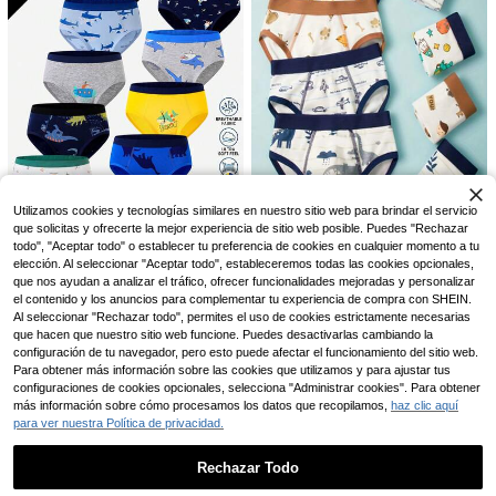
zas con cuello polo y manga corta
& pantalones cortos, conjunto de 2
SHEIN Playful Pals Conjunto de ca
piezas con cuello texturizado y ma
miseta de cuello redondo con parch
300+ vendidos
4-7 Years
nga corta + pantalones cortos, ade
es de animales de dibujos animados
29.090
$
cuado para múltiples ocasiones
y pantalones cortos estampados pa
ra bebés niños, adecuado para vera
no, de 6 meses a 3 años, estilo de pl
4-7 Years
aya y vacaciones, estilo casual, ad
ecuado para fotografía, uso diario, s
alidas, fotografía callejera, festivale
s, regalos
Utilizamos cookies y tecnologías similares en nuestro sitio web para brindar el servicio
que solicitas y ofrecerte la mejor experiencia de sitio web posible. Puedes "Rechazar
Ahorro de $4.949
todo", "Aceptar todo" o establecer tu preferencia de cookies en cualquier momento a tu
Paquete de 4 calzoncillos con esta
31.890
elección. Al seleccionar "Aceptar todo", estableceremos todas las cookies opcionales,
mpado de dibujos animados y com
paquete de 5 calzoncillos de algod
$
binación de cuatro esquinas para ni
que nos ayudan a analizar el tráfico, ofrecer funcionalidades mejoradas y personalizar
ón con estampados gráficos lindos
Solo quedan 10
ño pequeño
el contenido y los anuncios para complementar tu experiencia de compra con SHEIN.
y coloridos para niños pequeños, c
40.041
$
4-7 Years
on patrones aleatorios como tiburó
Al seleccionar "Rechazar todo", permites el uso de cookies estrictamente necesarias
Ahorro de $2.979
-11%
¡Últimos 2 días
n, dinosaurio
que hacen que nuestro sitio web funcione. Puedes desactivarlas cambiando la
configuración de tu navegador, pero esto puede afectar el funcionamiento del sitio web.
Chico joven 4 piezas Calzoncillos c
4-7 Years
Para obtener más información sobre las cookies que utilizamos y para ajustar tus
on estampado de dibujos animados
Establecido hace 1 año
unido en contraste
configuraciones de cookies opcionales, selecciona "Administrar cookies". Para obtener
80+ vendidos
26
(1000+)
más información sobre cómo procesamos los datos que recopilamos,
haz clic aquí
26.811
$
para ver nuestra Política de privacidad.
Playful Pals
-10%
¡Últimos 2 días
SHEIN Playful Pals Set de 2 piezas
con parte superior de tirantes con e
#1 Más vendidos
en Cuello redondo Conjunto de camiseta sin mangas
Rechazar Todo
4-7 Years
stampado de logo y pantalones cort
1.1k+ vendidos
(1000+)
os con estampado de logo, estilo ca