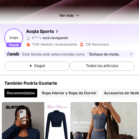
Ver más
25K Seguidores
4,83
Aoqta Sports
R***o
está navegando
25K Seguidores
4,83
110K Vendido recientemente
13K Recompra
Esta tienda está seleccionada como
「Botique de moda」
25K Seguidores
4,83
Seguir
Todos los artículos
25K Seguidores
4,83
También Podría Gustarte
25K Seguidores
4,83
Recomendados
Ropa Interior y Ropa de Dormir
Accesorios de Vesti
25K Seguidores
4,83
25K Seguidores
4,83
25K Seguidores
4,83