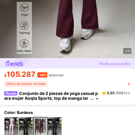
1/9
105.287
-49%
$
$207.725
Oferta de tiempo limitado
Conjunto de 2 piezas de yoga casual p
4,86
(
100+
)
ara mujer Aoqta Sports, top de manga lar
ga con cremallera y cuello alto & pantalon
es acampanados de cintura alta y efecto estili
zante, para yoga, correr, entrenamiento, uso
Color: Burdeos
diario