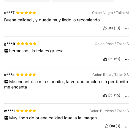
e***7
Color: Negro / Talla: M
Buena
calidad
,
y
queda
muy
lindo
lo
recomiendo
Útil
(13)
g***9
Color: Rosa / Talla: S
hermosoo
,
la
tela
es
gruesa
.
Útil
(51)
s***s
Color: Rosa / Talla: XS
Me
encant
ó
lo
m
á
s
bonito
,
la
verdad
amolda
s
ú
per
bonito
me
encanta
Útil
(15)
m***i
Color: Burdeos / Talla: S
Muy
lindo
de
buena
calidad
igual
a
la
imagen
Útil
(3)