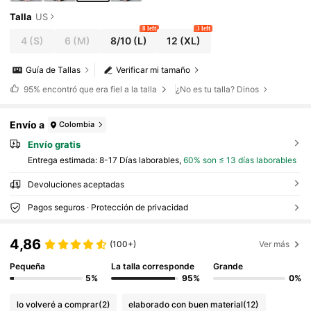
Talla
US
8 left
3 left
4
(S)
6
(M)
8/10
(L)
12
(XL)
Guía de Tallas
Verificar mi tamaño
95%
encontró que era fiel a la talla
¿No es tu talla? Dinos
Envío a
Colombia
Envío gratis
Entrega estimada:
8-17 Días laborables,
60% son ≤ 13 días laborables
Devoluciones aceptadas
Pagos seguros · Protección de privacidad
4,86
(100+)
Ver más
Pequeña
La talla corresponde
Grande
5%
95%
0%
lo volveré a comprar
(2)
elaborado con buen material
(12)