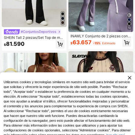
12
#ConjuntosDeportivos
INAWLY Conjunto de 2 piezas con t
SHEIN Tall 2 piezas/Set Top de man
op corto ceñido con cremallera y cu
63.657
ga larga con cremallera y pantalone
81.590
$
-15%
Estimado
ello mao, y pantalones acampanad
$
s largos de pierna ancha de unicolo
os para mujer
r para mujer, conjuntos de verano, p
ara mujeres altas
Utilizamos cookies y tecnologías similares en nuestro sitio web para brindar el servicio
que solicitas y ofrecerte la mejor experiencia de sitio web posible. Puedes "Rechazar
todo", "Aceptar todo" o establecer tu preferencia de cookies en cualquier momento a tu
elección. Al seleccionar "Aceptar todo", estableceremos todas las cookies opcionales,
que nos ayudan a analizar el tráfico, ofrecer funcionalidades mejoradas y personalizar
el contenido y los anuncios para complementar tu experiencia de compra con SHEIN.
Al seleccionar "Rechazar todo", permites el uso de cookies estrictamente necesarias
que hacen que nuestro sitio web funcione. Puedes desactivarlas cambiando la
configuración de tu navegador, pero esto puede afectar el funcionamiento del sitio web.
Para obtener más información sobre las cookies que utilizamos y para ajustar tus
configuraciones de cookies opcionales, selecciona "Administrar cookies". Para obtener
14
9