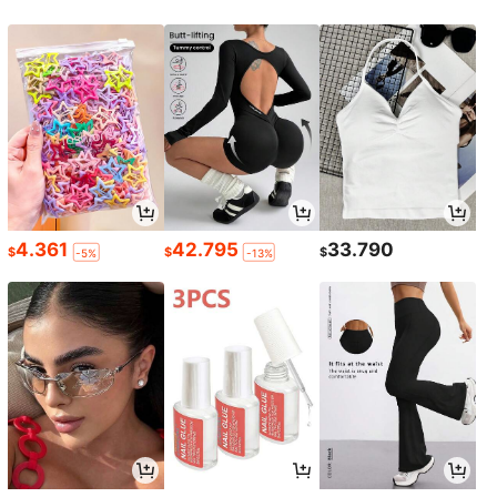
4.361
42.795
33.790
$
$
$
-5%
-13%