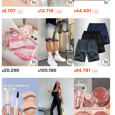
6.707
13.718
44.491
$
$
$
-8%
-26%
-4%
20.290
105.190
64.781
$
$
$
-5%