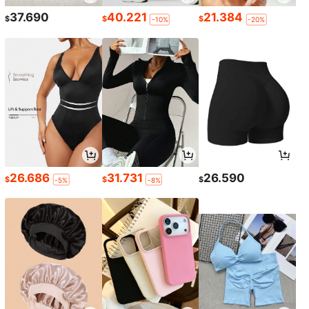
37.690
40.221
21.384
$
$
$
-10%
-20%
26.686
31.731
26.590
$
$
$
-5%
-8%