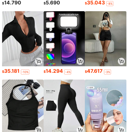
14.790
5.690
35.043
$
$
$
-8%
35.181
14.294
47.617
$
$
$
-10%
-4%
-3%