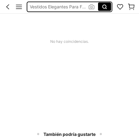
Vestidos Elegantes Para Fiesta
Vestidos De Baño Mujer
Blusas Para Mujer
Thuốc Trị Thâm Chân
No hay coincidencias.
También podría gustarte