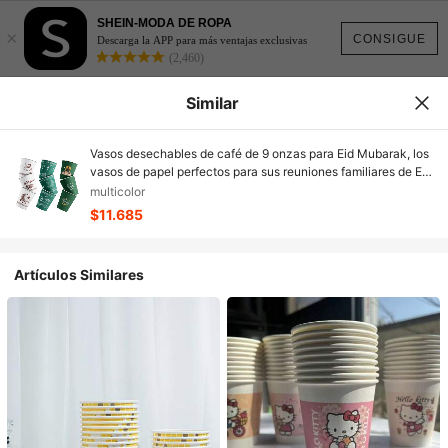
SHEIN-MODA DE ROPA
×
CONSIGUE
Descarga la APP para más ventajas exclusivas
(2,460)
Similar
Vasos desechables de café de 9 onzas para Eid Mubarak, los
vasos de papel perfectos para sus reuniones familiares de Eid
y Ramadán, vasos para bebidas calientes y frías a granel para
multicolor
suministros y decoraciones de fiestas islámicas de Eid
$11.685
Mubarak, distribuciones de Eid, regalos de Eid (verde, blanco)
Artículos Similares