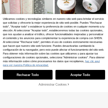
Utilizamos cookies y tecnologías similares en nuestro sitio web para brindar el servicio
que solicitas y ofrecerte la mejor experiencia de sitio web posible. Puedes "Rechazar
todo", "Aceptar todo" o establecer tu preferencia de cookies en cualquier momento a tu
elección. Al seleccionar "Aceptar todo", estableceremos todas las cookies opcionales,
que nos ayudan a analizar el tráfico, ofrecer funcionalidades mejoradas y personalizar
el contenido y los anuncios para complementar tu experiencia de compra con SHEIN.
Ahorro de $2.441
Al seleccionar "Rechazar todo", permites el uso de cookies estrictamente necesarias
que hacen que nuestro sitio web funcione. Puedes desactivarlas cambiando la
Vasos de papel desechables para c
10/20/50 piezas Decoración de fie
configuración de tu navegador, pero esto puede afectar el funcionamiento del sitio web.
19.749
afé de 9oz con patrones creativos d
sta de cumpleaños Taza de papel c
#3 Más vendidos
en Multicolor Vasos y tapas de papel desechables,
$
Para obtener más información sobre las cookies que utilizamos y para ajustar tus
e dibujos animados dibujados a ma
on lazos Suministros desechables
choxila
12.185
-11%
¡Últimos 2 días
configuraciones de cookies opcionales, selecciona "Administrar cookies". Para obtener
$
no, perfectos para sus ocasiones de
para fiestas Picnic de cumpleaños
MOSXLOXY 20/50 piezas Vasos de
choxila 50/100 piezas Tapas de va
más información sobre cómo procesamos los datos que recopilamos,
haz clic aquí
distribución y recepción. Los vasos
-9%
¡Últimos 2 días
Vacaciones
papel desechables de Halloween c
Solo quedan 7
sos de papel con estampado de pal
Solo quedan 5
de papel grueso pueden contener t
para ver nuestra Política de privacidad.
on estampado de fantasma lindo, v
Mostrar artículos similares con stock
20.413
meras y espadas cruzadas, ajuste
Ver todo
17.969
$
é, agua, jugo, espresso, dulces, bebi
asos de papel resistentes a fugas, v
$
-1%
universal de 7cm, aptas para vasos
das frías y calientes
-3%
Últimas 11 hrs
asos de 9 oz para bebidas calientes
de papel y tazas de vidrio, tapas de
Rechazar Todo
Aceptar Todo
Lo sentimos, este producto está agotado.
y frías para restaurantes y fiestas, d
vasos para bebidas calientes y fría
ecoraciones de mesa para fiestas d
s para cafeterías, restaurantes y ce
e Halloween
lebraciones festivas
Administrar Cookies
AGOTADO