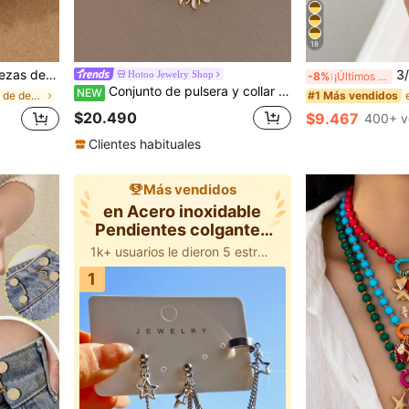
18
y decoración de palma, de múltiples capas para mujeres
3/1 pieza Conjunto de anil
Hotoo Jewelry Shop
-8%
¡Últimos 3 días
Conjunto de pulsera y collar con cadena de girasol rosa delicado para mujer, con encanto de circonita y cadena dorada, joyería para fiesta, Día de la Madre, San Valentín, regalo
NEW
en 20-30% de descuento Pulseras de Mujer
#1 Más vendidos
$20.490
$9.467
400+ v
Clientes habituales
Más vendidos
en Acero inoxidable
Pendientes colgantes
de mujer
1k+ usuarios le dieron 5 estrellas
1