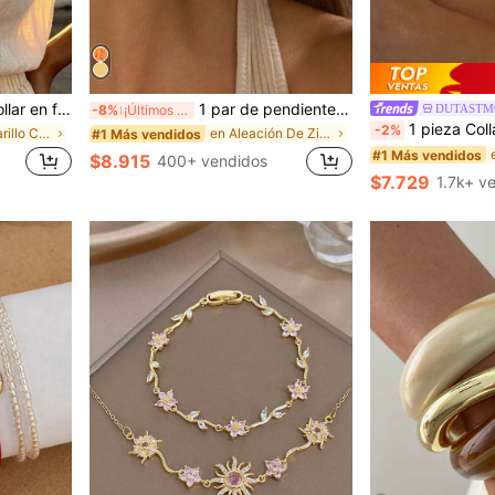
o de Varias Piezas Collar en forma de Y Collar Largo Moda Simple Elegante Diseño Vintage Exquisito Vacaciones Fiesta Cita Regalo Uso Diario
1 par de pendientes de flor de metal hueco minimalistas y de moda, pendientes elegantes adecuados para el uso diario, fiestas, citas y eventos formales de las mujeres
DUTASTM
-8%
¡Últimos 3 días
1 pieza Collar de acero inoxidable de doble capa, collar largo con col
-2%
en Oro Amarillo Conjuntos de collar de mujer
en Aleación De Zinc Pendientes De Mujer
#1 Más vendidos
#1 Más vendidos
$8.915
400+ vendidos
$7.729
1.7k+ v