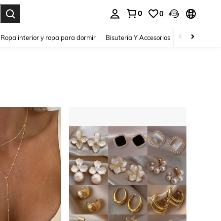
0
0
a. Press Enter to select.
Ropa interior y ropa para dormir
Bisutería Y Accesorios
Zapatos
H