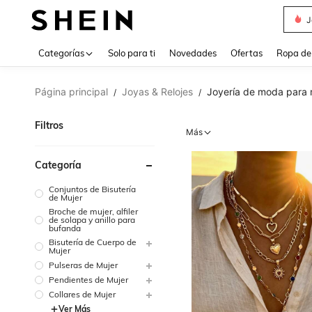
J
Use up 
Categorías
Solo para ti
Novedades
Ofertas
Ropa de
Página principal
Joyas & Relojes
Joyería de moda para 
/
/
Filtros
Más
Categoría
Conjuntos de Bisutería
de Mujer
Broche de mujer, alfiler
de solapa y anillo para
bufanda
Bisutería de Cuerpo de
Mujer
Pulseras de Mujer
Pendientes de Mujer
Collares de Mujer
Ver Más