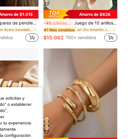
6
Ahorro de $1.015
Ahorro de $628
o de acero inoxidable de alta calidad con baño de oro, hipoalergénicos, minimalistas y elegantes, accesorios de joyería de moda para mujeres, adecuados para uso diario o fiestas, un regalo refinado para ella
Juego de 10 anillos anchos y gruesos para mujer, estilo minimalista elegante y vintage, con círculo hueco geométrico, textura asimétrica arrugada, diseño cruzado multicapa liso y sencillo, ideal para vacaciones, fiestas, citas, uso diario, regalo, boho chic
-4%
¡Últimos 3 días
en Acero inoxidable Conjuntos de Aretes para Mujer
en Oro Amarillo Juegos de anillos para mujer
#1 Más vendidos
$15.062
ndidos
700+ vendidos
e solicitas y
odo" o establecer
do",
cer
r tu experiencia
ctamente
9
la configuración