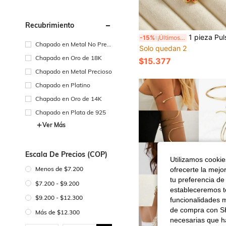
Recubrimiento
1 pieza Pulsera de tenis de cristal de circonita con flor de cinco pétalos de alta calidad, diseño único de flores y hojas, disponible en rosa, verde, azul, blanco, azul zafiro, multicolor, accesorio elegante para uso diario/festivo, joyería para mujer, esencial para vacacione
-15%
¡Últimos 3 días
Chapado en Metal No Preci
Solo quedan 2
oso
Chapado en Oro de 18K
$15.377
Chapado en Metal Precioso
Chapado en Platino
Chapado en Oro de 14K
Chapado en Plata de 925
Ver Más
Escala De Precios (COP)
Utilizamos cookies
Menos de $7.200
ofrecerte la mejo
tu preferencia de
$7.200 - $9.200
estableceremos to
$9.200 - $12.300
funcionalidades m
de compra con SH
Más de $12.300
necesarias que h