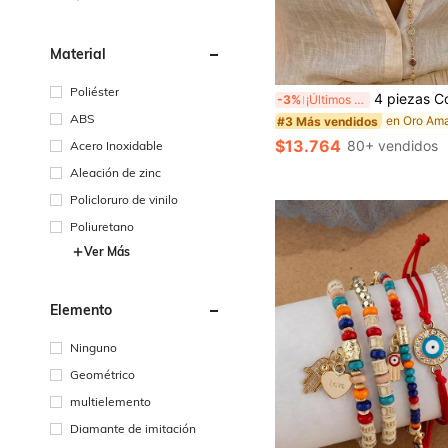
Material
Poliéster
4 piezas Collar en forma de Y Vintage, Elegante Collar Multicapa con Corazón y Sol con Pedrería Colorida Brillante Cadena de Hueso de Serpiente Cadena Minimalista Estilo Metal Collar Colgante Jueg
-3%
¡Últimos 3 días
ABS
#3 Más vendidos
$13.764
80+ vendidos
Acero Inoxidable
Aleación de zinc
Policloruro de vinilo
Poliuretano
Ver Más
Elemento
Ninguno
Geométrico
multielemento
Diamante de imitación