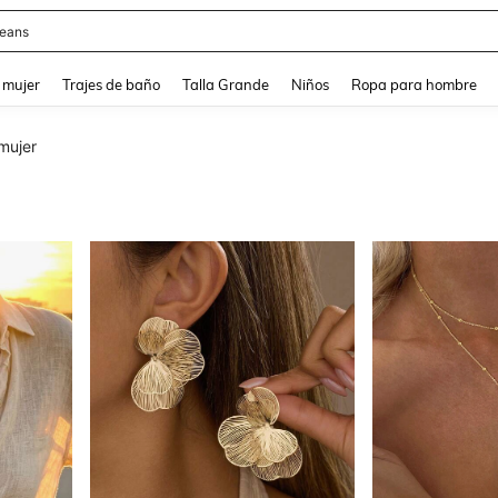
eans
and down arrow keys to navigate search Búsqueda reciente and Busca y Encuentr
 mujer
Trajes de baño
Talla Grande
Niños
Ropa para hombre
mujer