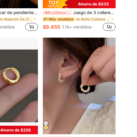
Ahorro de $635
ntes de arco de tridente lujosos y brillantes, hipoalergénicos, aptos para uso diario, festivales de música y regalos
Juego de 3 collares apilables de varias capas con colgante de concha y perlas falsas, estilo bohemio de verano, adecuado para mujeres en vacaciones en la playa y uso diario, estilo costero
-6%
¡Últimos 3 días
en Aleación De Zinc Pendientes colgantes de mujer
en Boho Collares De Mujer
#1 Más vendidos
$9.955
endidos
1.1k+ vendidos
Ahorro de $228
en Acero inoxidable Pendientes De Mujer