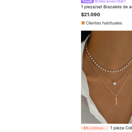
Allin Jewelry Mall
$21.090
Clientes habituales
1 pieza Collar minimalista de moda de disco metálico multicapa y perla artificial (longitud de cadena cortad
-3%
¡Últimos 3 días