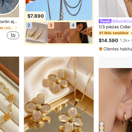
$7.890
le (Excluyendo cartón)
Knot & Lu
2
3
4
en Hebilla de cinturón Cinturones y cinturones de
#1 Más vendidos
$14.590
1.2k+
Clientes habitu