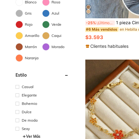
Blanco
Rosa
Gris
Azul
1 pieza Cinturón ajustable invisib
-25%
¡Últimos 2 días
Rojo
Verde
#6 Más vendidos
Amarillo
Caqui
$3.593
Clientes habituales
Marrón
Morado
Naranja
Estilo
Casual
Elegante
Bohemio
Dulce
De moda
Sexy
Ver Más