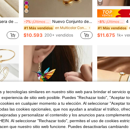
4
s de verano, irradia un encanto elegante, regalo ideal para el Día de la Madre, Día de San Valentín, aniversario y temporada de regreso a la escuela, opción perfecta para tus seres queridos
Nuevo Conjunto de Pendientes & Collar de Acero Inoxidable con Trébol de Cuatro Hojas Esmaltado Floral Vintage, Conjunto de Joyas Elegante para Mujer
4 pares de pendientes de ar
-7%
¡Últimos 3 días
-8%
¡Últimos 3 días
en Multicolor Conjuntos de joyas para mujer
#1 Más vendidos
#1 Más vendidos
$10.593
$11.675
200+ vendidos
1k+ ve
 y tecnologías similares en nuestro sitio web para brindar el servicio qu
r experiencia de sitio web posible. Puedes "Rechazar todo", "Aceptar t
 cookies en cualquier momento a tu elección. Al seleccionar "Aceptar to
das las cookies opcionales, que nos ayudan a analizar el tráfico, ofre
ejoradas y personalizar el contenido y los anuncios para complementa
EIN. Al seleccionar "Rechazar todo", permites el uso de cookies estri
acen que nuestro sitio web funcione. Puedes desactivarlas cambiando 