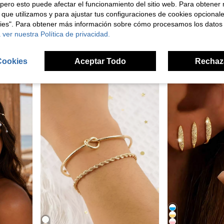
pero esto puede afectar el funcionamiento del sitio web. Para obtener
 que utilizamos y para ajustar tus configuraciones de cookies opcional
ricas minimalistas, hojas & estrellas de mar, accesorios, estéticos
1 par de pendientes decorativos de moda de acrílico con diseño de colibrí colorido, regalo de joyería
PENGFAA
-25%
¡Últimos 2 días
kies". Para obtener más información sobre cómo procesamos los datos
Conjunto de pulseras de acero inoxidable chapado en oro de 18K con esmalte de 
-6%
en Acero inoxidable Cadenas corporales para mujere
en PMMA Pendientes colgantes de mujer
#1 Más vendidos
 ver nuestra Política de privacidad.
$10.089
$3.668
600+ vendidos
Cookies
Aceptar Todo
Rechaz