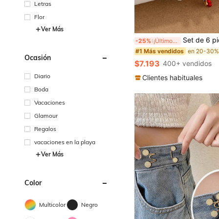
Letras
Flor
Ver Más
Set de 6 piezas de pulseras de estilo medio oriental de moda con ojo malvado 
-25%
¡Últimos 2 días
#1 Más vendidos
Ocasión
$7.193
400+ vendidos
Diario
Clientes habituales
Boda
Vacaciones
Glamour
Regalos
vacaciones en la playa
Ver Más
Color
Multicolor
Negro