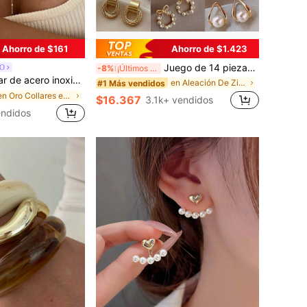
Ahorro de $161
Ahorro de $1.423
Juego de 14 piezas de pendientes de perlas de lujo, nuevo diseño minimalista único y elegante para mujeres, regalo para ella
O
-8%
¡Últimos 3 días
gante, cadena en forma de Y con colgante de cuenta redonda, uso diario para mujeres, minimalista
en Aleación De Zinc Conjuntos de Aretes para Mujer
#1 Más vendidos
en Oro Collares en Y para mujer
$16.367
3.1k+ vendidos
endidos