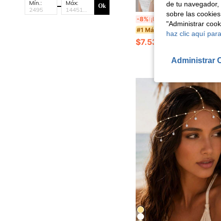
Mín.:
Máx:
de tu navegador, 
Ok
sobre las cookies
Juego de 5 brazaletes de brazo de metal estilo europeo y americano, brazaletes de brazo con líneas geomét
-8%
¡Últimos 3 días
"Administrar coo
#1 Más vendidos
haz clic aquí para
$7.535
300+ vendidos
Administrar 