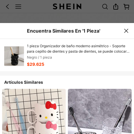
Encuentra Similares En '1 Pieza'
1 pieza Organizador de baño moderno asimétrico - Soporte
para cepillo de dientes y pasta de dientes, se puede colocar
en el mostrador o el tocador, soporte para cepillo de dientes
Negro / 1 pieza
negro higiénico y elegante, sin necesidad de montaje,
$29.625
material de plástico duradero
Artículos Similares