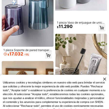
os de dientes eléctricos. Ideal para
de encharcamiento, decoración del
dormitorios y baños pequeños (diá
hogar y del baño, decoración de oto
metro del orificio aproximadamente
ño, de vuelta a la escuela
34 mm).
2K Seguidores
4,83
1 pieza Vaso de enjuague de unicol
11.290
or simple, Vaso portacepillos de plá
$
stico básico, Vaso de baño minimali
5
sta, Accesorio de baño
Dispensador de jabón de espuma c
on estilo de granja, recipiente de al
Clientes habituales
macenamiento para jabón de mano
35.790
$
s y loza, decoración para el hogar, b
1 pieza Soporte de pared transpare
año, otoño, vuelta al colegio
17.032
nte y minimalista para vaso de cepi
$
-1%
Un soporte para bolígrafos y cepillo
llo de dientes - Vaso de almacenam
14.190
s de dientes con forma de moño, no
iento impermeable para baño, acce
$
vedoso y creativo, adecuado para d
sorio de baño para viajes | Estante
ecorar el dormitorio y el baño
ahorrador de espacio para artículos
de tocador, perfecto para dormitori
o y baño de caravana
Utilizamos cookies y tecnologías similares en nuestro sitio web para brindar el servicio
que solicitas y ofrecerte la mejor experiencia de sitio web posible. Puedes "Rechazar
todo", "Aceptar todo" o establecer tu preferencia de cookies en cualquier momento a tu
elección. Al seleccionar "Aceptar todo", estableceremos todas las cookies opcionales,
que nos ayudan a analizar el tráfico, ofrecer funcionalidades mejoradas y personalizar
el contenido y los anuncios para complementar tu experiencia de compra con SHEIN.
2 piezas Taza de cepillo de dientes
Al seleccionar "Rechazar todo", permites el uso de cookies estrictamente necesarias