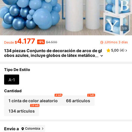
1/9
4.177
-9%
¡Últimos 3 días
$
$4.590
Desde
134 piezas Conjunto de decoración de arco de gl
5,00
(
4
)
obos azules, incluye globos de látex metálico
s azul pastel de 5/10/18 pulgadas, adecuado
para cumpleaños, Día de San Valentín, despedida
de soltera, boda, compromiso, aniversario, grad
Tipo De Estilo
uación y decoración con tema oceánico
A-1
Cantidad
4 left
2 left
1 cinta de color aleatorio
66 artículos
10 left
134 artículos
Envío a
Colombia