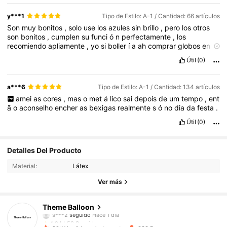
y***1
Tipo de Estilo: A-1 / Cantidad: 66 artículos
Son
muy
bonitos
,
solo
use
los
azules
sin
brillo
,
pero
los
otros
son
bonitos
,
cumplen
su
funci
ó
n
perfectamente
,
los
recomiendo
apliamente
,
yo
si
boller
í
a
ah
comprar
globos
en
esta
app
Útil
(0)
a***6
Tipo de Estilo: A-1 / Cantidad: 134 artículos
amei
as
cores
,
mas
o
met
á
lico
sai
depois
de
um
tempo
,
ent
ã
o
aconselho
encher
as
bexigas
realmente
s
ó
no
dia
da
festa
.
Útil
(0)
Detalles Del Producto
Material:
Látex
Ver más
53 Seguidores
4,84
Theme Balloon
s***2
seguido
Hace 1 día
53 Seguidores
4,84