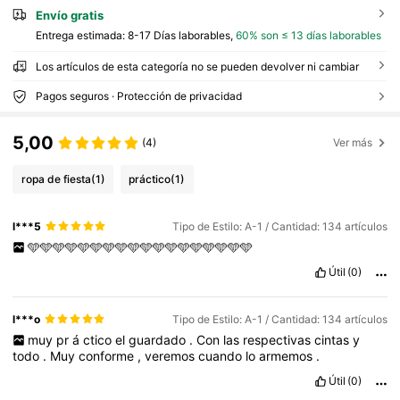
Envío gratis
Entrega estimada:
8-17 Días laborables,
60% son ≤ 13 días laborables
Los artículos de esta categoría no se pueden devolver ni cambiar
Pagos seguros · Protección de privacidad
5,00
(4)
Ver más
ropa de fiesta
(1)
práctico
(1)
l***5
Tipo de Estilo: A-1 / Cantidad: 134 artículos
🩵🩵🩵🩵🩵🩵🩵🩵🩵🩵🩵🩵🩵🩵🩵🩵🩵🩵
Útil
(0)
l***o
Tipo de Estilo: A-1 / Cantidad: 134 artículos
muy
pr
á
ctico
el
guardado
.
Con
las
respectivas
cintas
y
todo
.
Muy
conforme
,
veremos
cuando
lo
armemos
.
Útil
(0)