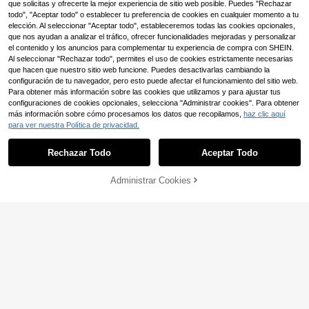
que solicitas y ofrecerte la mejor experiencia de sitio web posible. Puedes "Rechazar
todo", "Aceptar todo" o establecer tu preferencia de cookies en cualquier momento a tu
elección. Al seleccionar "Aceptar todo", estableceremos todas las cookies opcionales,
Ahorro de $2.134
que nos ayudan a analizar el tráfico, ofrecer funcionalidades mejoradas y personalizar
el contenido y los anuncios para complementar tu experiencia de compra con SHEIN.
Kit de Guirnalda de Globos 136 Piez
Al seleccionar "Rechazar todo", permites el uso de cookies estrictamente necesarias
as Azul Marino & Plata - Globos Az
Clientes habituales
que hacen que nuestro sitio web funcione. Puedes desactivarlas cambiando la
ul Real, Globos Azul y Plata (5/10/1
28.356
$
configuración de tu navegador, pero esto puede afectar el funcionamiento del sitio web.
2/18 Pulgadas) Para Fondo de Bod
-7%
¡Últimos 3 días
a, Decoración de Baby Shower, Arc
Para obtener más información sobre las cookies que utilizamos y para ajustar tus
o de Globos Viral Para Cumpleaños,
configuraciones de cookies opcionales, selecciona "Administrar cookies". Para obtener
Set de 25/35/50 globos azules y pl
Aniversario & Revelación de Géner
más información sobre cómo procesamos los datos que recopilamos,
haz clic aquí
ateados, globos azul marino y plate
o - Decoraciones de Fiesta de Jubil
Solo quedan 9
para ver nuestra Política de privacidad.
ados de 10 pulgadas con globos de
ación y Cumpleaños
4.499
confeti de lámina, adecuados para
$
-8%
¡Últimos 3 días
boda, cumpleaños, aniversario, fiest
Rechazar Todo
Aceptar Todo
a de graduación - Decoración de c
elebración interior multiusos, globos
de cumpleaños
Administrar Cookies
AÑADIR A LA BOLSA
¡9% DE DESCUENTO!
Juego de globos para fiesta románti
ca azul, incluye 37 piezas de globo
Solo quedan 5
s de látex de 10 pulgadas en azul m
3.432
etálico, azul mate, blanco mate y a
$
-20%
zul niebla, con globos de lámina az