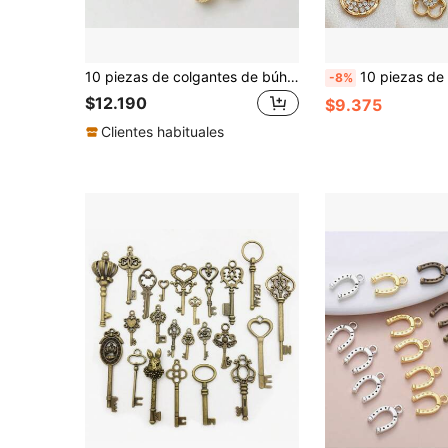
10 piezas de colgantes de búho volador de aleación de zinc de colores mixtos, encantadores y lindos, perfectos para joyería DIY, collares, tobilleras, pulseras, aretes, colgantes para álbum de recortes, llaveros, cadenas de suéter, cordones de teléfono, accesorios para mujeres, un regalo dulce
10 piezas de encantos de animales chapados en oro con cristal, colgantes con forma de 
-8%
$12.190
$9.375
Clientes habituales