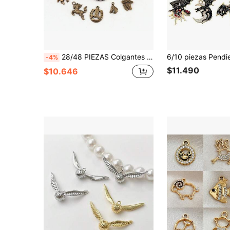
28/48 PIEZAS Colgantes con forma de caballo aleatorios mezclados, Serie de caballos de aleación vintage para hacer collares, pulseras y pendientes
-4%
$11.490
$10.646