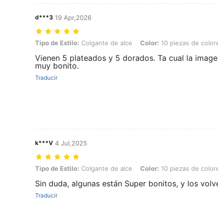
d***3
19 Apr,2026
Tipo de Estilo: Colgante de alce, Color: 10 piezas de colores mezcl
Tipo de Estilo:
Colgante de alce
Color:
10 piezas de color
Vienen 5 plateados y 5 dorados. Ta cual la imagen
muy bonito.
Traducir
k***V
4 Jul,2025
Tipo de Estilo: Colgante de alce, Color: 10 piezas de colores mezcl
Tipo de Estilo:
Colgante de alce
Color:
10 piezas de color
Sin duda, algunas están Super bonitos, y los volv
Traducir