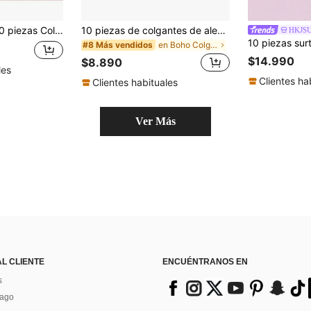
o para hacer joyas de mujer, pulseras, collares
10 piezas de colgantes de aleación con esmalte de elefante de estilo bohemio con strass de colores surtidos aleatorios, encanto de animal lindo, adecuado para la creación de joyas DIY creativas, aretes, collares, pulseras, llaveros, manualidades, accesorios de metal, perfecto para accesorios de moda e ideas de regalo, colores vibrantes y diseño intrincado, decoración de elefante
HKJS
en Boho Colgantes y dijes
#8 Más vendidos
$14.990
$8.890
les
Clientes ha
Clientes habituales
Ver Más
AL CLIENTE
ENCUÉNTRANOS EN
s
Pago