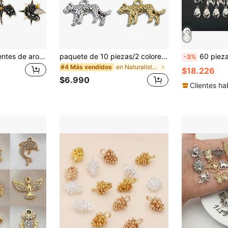
6/10 piezas Pendientes de aro de aleación con esmalte de dragón, fénix, pitón, águila y ciervo en negro y blanco, accesorios para el cabello, colgantes, accesorios DIY.
paquete de 10 piezas/2 colores 15*24mm Colgantes charms de animales 3D, elegante adorno de leopardo de doble cara para hacer joyas DIY, regalo de moda para ocasiones especiales
60 piezas Encantos de vaquero occidental de aleación, encantos de so
-3%
en Naturalista Colgantes y dijes
#4 Más vendidos
$18.226
$6.990
Clientes ha