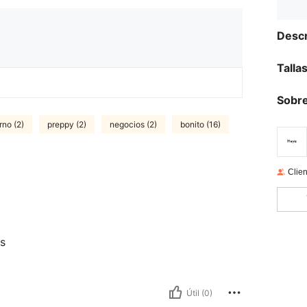
Descr
Talla
Sobre
rno (2)
preppy (2)
negocios (2)
bonito (16)
Clien
os
Útil (0)