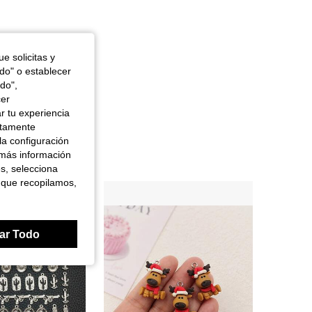
e solicitas y
odo" o establecer
do",
cer
r tu experiencia
ctamente
la configuración
 más información
es, selecciona
 que recopilamos,
ar Todo