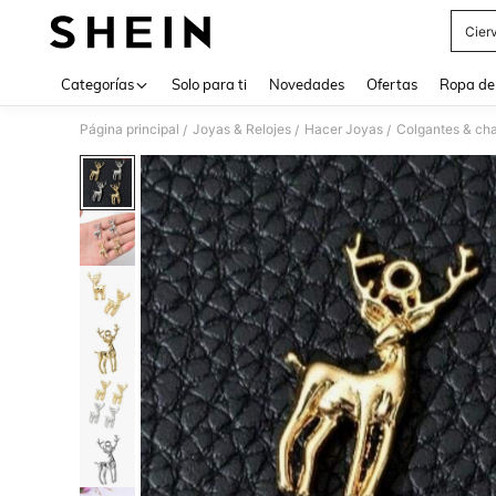
Cier
Use up 
Categorías
Solo para ti
Novedades
Ofertas
Ropa de
Página principal
Joyas & Relojes
Hacer Joyas
Colgantes & ch
/
/
/