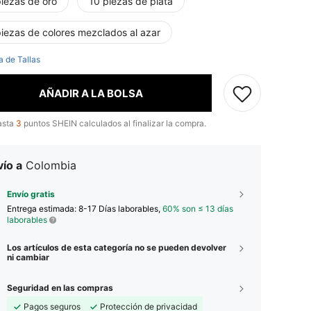
piezas de oro
10 piezas de plata
piezas de colores mezclados al azar
a de Tallas
AÑADIR A LA BOLSA
asta
3
puntos SHEIN calculados al finalizar la compra.
ío a
Colombia
Envío gratis
Entrega estimada:
8-17 Días laborables,
60% son ≤ 13 días
laborables
Los artículos de esta categoría no se pueden devolver
ni cambiar
Seguridad en las compras
Pagos seguros
Protección de privacidad