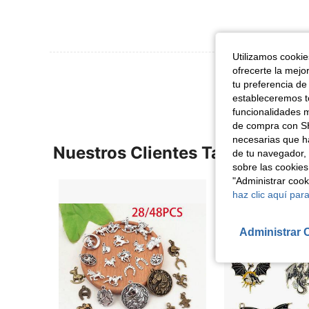
Utilizamos cookies
Ver Más Re
ofrecerte la mejo
tu preferencia de
estableceremos to
funcionalidades m
de compra con SH
necesarias que h
Nuestros Clientes También Vie
de tu navegador, 
sobre las cookies
"Administrar coo
haz clic aquí para
Administrar 