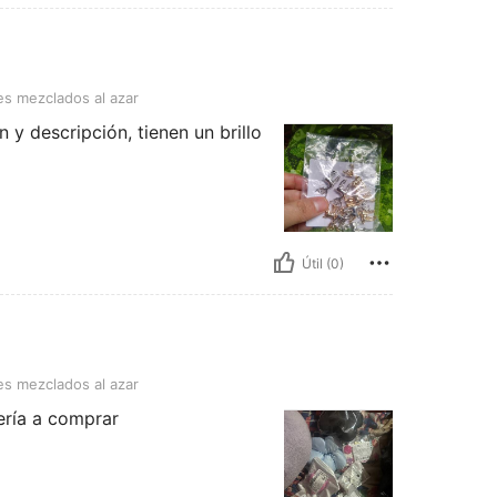
ados al azar
es mezclados al azar
 y descripción, tienen un brillo
Útil (0)
ados al azar
es mezclados al azar
ería a comprar