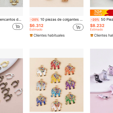
ciervo/delfín/búho con strass para hacer pulseras/collares y joyería DIY
10 piezas de colgantes de piña de colores mezclados al azar, hermosos y lindos, colgantes de piña de aleación de zinc multicolor con agujeros, adecuados para hacer joyas DIY, collares, tobilleras, colgantes de llavero, fundas de teléfono, accesorios de colgante, también pueden decorar el hogar para hacerlo talla grande acogedor
50 Piezas/lote De Abalorios Enc
-20%
-20%
$6.312
$8.232
Estimado
Estimado
Clientes habituales
Clientes ha