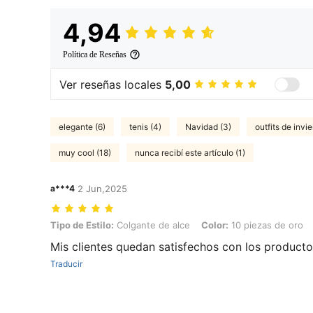
4,94
Política de Reseñas
Ver reseñas locales
5,00
elegante (6)
tenis (4)
Navidad (3)
outfits de invie
muy cool (18)
nunca recibí este artículo (1)
a***4
2 Jun,2025
Tipo de Estilo: Colgante de alce, Color: 10 piezas de oro
Tipo de Estilo:
Colgante de alce
Color:
10 piezas de oro
Mis clientes quedan satisfechos con los product
Traducir