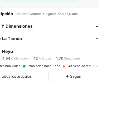
ipción
No Other Material,Colgante de alce,Diario
s Y Dimensiones
4,94
43
1.7K
 La Tienda
4,94
43
1.7K
Heyu
4,94
43
1.7K
Calificación
Artículos
Seguidores
tes habituales
Establecido hace 1 año
34K Vendido recientemente
4,94
43
1.7K
Todos los artículos
Seguir
4,94
43
1.7K
4,94
43
1.7K