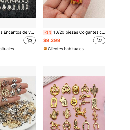
mbrero, cactus, botas de vaquero vintage para manualidades, suministros para hacer joyas DIY como pulseras, collares y accesorios
10/20 piezas Colgantes con forma de reno navideño - Encantos de resina de animales, adecuados para manualidades de joyería, perfectos para aretes, llaveros y pulseras
-3%
$9.399
bituales
Clientes habituales