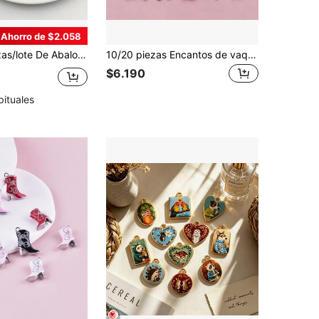
Ahorro de $2.058
antos De Animales De Aves De Metal Vintage Mezclados Diy Para Hacer Joyas
10/20 piezas Encantos de vaquero estilo occidental, de sombrero de vaquero/vaquera 3D en miniatura, encanto de caballo, de bota de doble cara para zapatillas, suministros de artesanía para hacer joyas y llaveros
$6.190
bituales