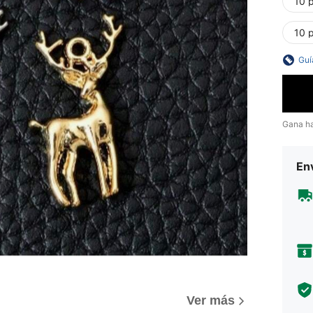
10 
10 
Guí
Gana h
Env
Ver más