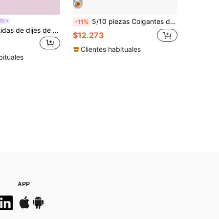
5/10 piezas Colgantes de la serie de animales de aleación de zinc con esmalte de doble cara, adecuados para la fabricación de joyas DIY hechas a mano, collares, pulseras, pendientes, cadenas de bolsos, llaveros, accesorios de cremalleras de ropa, moda versátil y creativa, amados por los entusiastas de las joyas
UN
-11%
10 piezas surtidas de dijes de accesorios de joyería con forma de tacón alto de aleación de zinc esmaltada para manualidades DIY
$12.273
Clientes habituales
bituales
APP