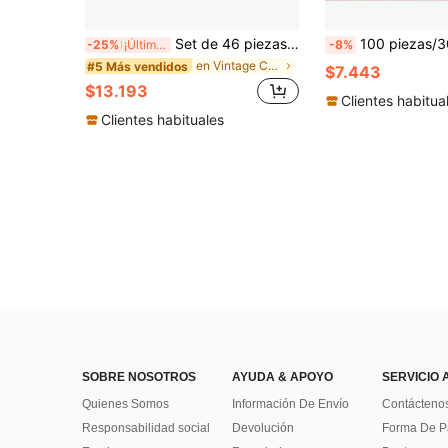
Set de 46 piezas de llaves antiguas con diseño de filigrana y estilo steampunk, colgantes de encantos de llaves antiguas color bronce para hacer joyería como collares y pulseras DIY
100 piezas/30 piezas Colgante de herradura exquisit
-25%
¡Últimos 3 días
-8%
en Vintage Colgantes y dijes
#5 Más vendidos
$7.443
$13.193
Clientes habitua
Clientes habituales
SOBRE NOSOTROS
AYUDA & APOYO
SERVICIO 
Quienes Somos
Información De Envío
Contácteno
Responsabilidad social
Devolución
Forma De 