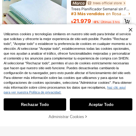
amar y escribir en un diario en cual
a vuelta a la escuela
#3 Más vendidos
en Rosa Cuadernos
trees official store
quier momento.
1 pieza Diario con candado para niñ
Clientes habituales
Trees Planificador Semanal sin Fec
as, regalo, cuaderno de 360 página
61.790
ha, Agenda de Horario Diario, Cuad
#3 Más vendidos
#3 Más vendidos
en Rosa Cuadernos
en Rosa Cuadernos
$
s con bordes dorados para mujeres,
erno de Planificación de Metas con
Clientes habituales
Clientes habituales
21.979
cuaderno recargable B6 con bolígra
Seguimiento de Hábitos, Regalo pa
$
-8%
Últimas 3 hrs
#3 Más vendidos
en Rosa Cuadernos
fo y marcapáginas, bloc de notas se
ra el Día de la Maestra, Útiles Escol
creto para recuerdos
Clientes habituales
ares, Minimalista
Utilizamos cookies y tecnologías similares en nuestro sitio web para brindar el servicio
que solicitas y ofrecerte la mejor experiencia de sitio web posible. Puedes "Rechazar
Ahorro de $8.398
todo", "Aceptar todo" o establecer tu preferencia de cookies en cualquier momento a tu
elección. Al seleccionar "Aceptar todo", estableceremos todas las cookies opcionales,
1 pieza Cuaderno de brújula vintag
e con protección de contraseña en
que nos ayudan a analizar el tráfico, ofrecer funcionalidades mejoradas y personalizar
Solo quedan 2
negro con estampado de lámina, úti
el contenido y los anuncios para complementar tu experiencia de compra con SHEIN.
33.592
13
les escolares
$
-20%
Al seleccionar "Rechazar todo", permites el uso de cookies estrictamente necesarias
Ahorro de $193
que hacen que nuestro sitio web funcione. Puedes desactivarlas cambiando la
configuración de tu navegador, pero esto puede afectar el funcionamiento del sitio web.
1 pieza Cuaderno espiral de 60 hoj
Para obtener más información sobre las cookies que utilizamos y para ajustar tus
as, portada azul minimalista, págin
20.197
configuraciones de cookies opcionales, selecciona "Administrar cookies". Para obtener
$
-1%
as desmontables para ensamblaje
más información sobre cómo procesamos los datos que recopilamos,
haz clic aquí
DIY, libro de contabilidad portátil pa
1 pieza Cuaderno espiral de anatom
para ver nuestra Política de privacidad.
ra escuela y oficina, regalo para el
Mostrar artículos similares con stock
Ver todo
ía vascular humana vintage - Arte
Día del Maestro y graduación
Cuaderno Agenda Planificador con
15.539
$
-8%
Últimas 3 hrs
médico nostálgico con etiquetas en
Carpeta A6/A5 Cubierta de Cuero R
49.090
Rechazar Todo
Aceptar Todo
alemán, papel rayado, regalo de gra
$
Lo sentimos, este producto está agotado.
ecargable Cuaderno de Hojas Suelt
duación y aprecio para estudiantes
as Suministros de Oficina Diario de
de medicina y enfermeras, plan de
Viaje Cuaderno Suministros Escolar
Administrar Cookies
AGOTADO
estudio de ciencias, referencia de e
es
nfermería, diseño clásico con papel
de alta calidad, exclusivo para prof
esionales de la medicina