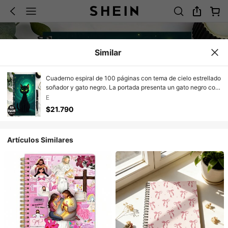
Similar
Cuaderno espiral de 100 páginas con tema de cielo estrellado
soñador y gato negro. La portada presenta un gato negro con
un halo verde y estrellas, que es lindo y misterioso. Adecuado
E
para registros de trabajo, notas de estudio, diarios diarios, y
$21.790
también hace un regalo de graduación o cumpleaños
pensativo. Un gran compañero para memorandos y
planificación diaria.
Artículos Similares